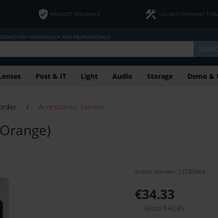
PRODUCT INSURANCE
120 DAYS PAYMENT TER
PRODUCTION TECHNOLOGY FOR PROFESSIONALS
SEAR
Lenses
Post & IT
Light
Audio
Storage
Demo & 
order
/
Accessories: Service
 (Orange)
Article number: 12283664
€34.33
Gross:€40.85