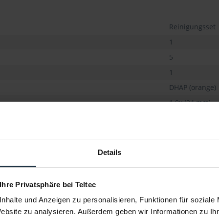
Reinigungsset
1
5
1
DHAP (orange)
1.0x (24 mm)
VDust Plus
1,0
Sensor-Reinig
Details
 Ihre Privatsphäre bei Teltec
nhalte und Anzeigen zu personalisieren, Funktionen für soziale
Website zu analysieren. Außerdem geben wir Informationen zu I