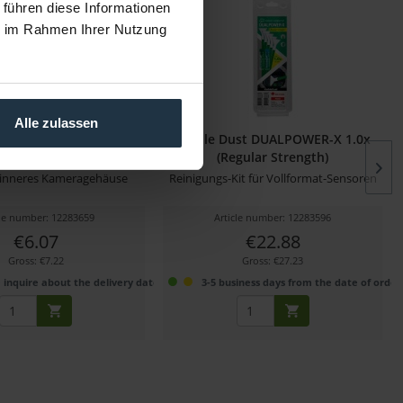
 führen diese Informationen
ie im Rahmen Ihrer Nutzung
Alle zulassen
st Chamber Clean-Swabs
Visible Dust DUALPOWER-X 1.0x
(Regular Strength)
r inneres Kameragehäuse
Reinigungs-Kit für Vollformat-Sensoren
cle number: 12283659
Article number: 12283596
€6.07
€22.88
Gross: €7.22
Gross: €27.23
 inquire about the delivery date
3-5 business days from the date of order