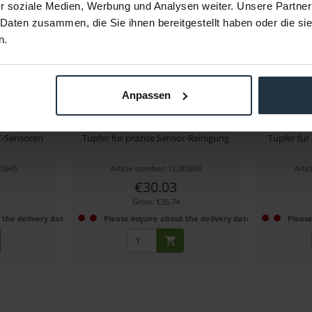
r soziale Medien, Werbung und Analysen weiter. Unsere Partner
 Daten zusammen, die Sie ihnen bereitgestellt haben oder die s
n.
Anpassen
sor Clean 1.6
Visible Dust MXD Swabs Corner
Visible Du
(Grün)
-C-Sensoren
Tupfer für präzise Sensor-Reinigung
Tupfer fü
83645
Article number: 12283609
Arti
€30.03
Gross: €35.74
 the delivery date
Please inquire about the delivery date
Please