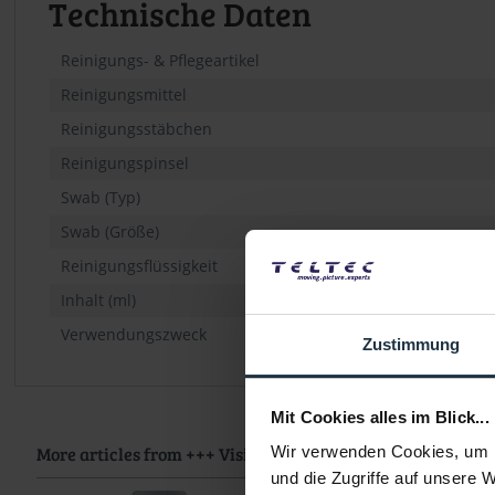
Technische Daten
Reinigungs- & Pflegeartikel
Reinigungsmittel
Reinigungsstäbchen
Reinigungspinsel
Swab (Typ)
Swab (Größe)
Reinigungsflüssigkeit
Inhalt (ml)
Verwendungszweck
Zustimmung
Mit Cookies alles im Blick...
More articles from +++ Visible Dust +++ look at
Wir verwenden Cookies, um I
und die Zugriffe auf unsere 