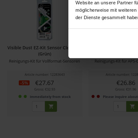
Website an unsere Partner fü
möglicherweise mit weiteren
der Dienste gesammelt habe
Visible Dust EZ-Kit Sensor Clean 1.0
Visible Dust EZ-Kit Sen
(Grün)
(Grün)
Reinigungs-Kit für Vollformat-Sensoren
Reinigungs-Kit für APS
Article number: 12283643
Article number: 122
€27.67
€26.86
-5%
Gross: €32.93
Gross: €31.96
immediately from stock
Please inquire about