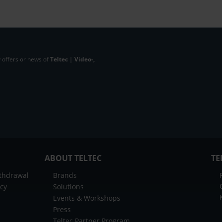
 offers or news of
Teltec | Video-,
ABOUT TELTEC
TE
ithdrawal
Brands
icy
Solutions
Events & Workshops
Press
Teltec Partner Program