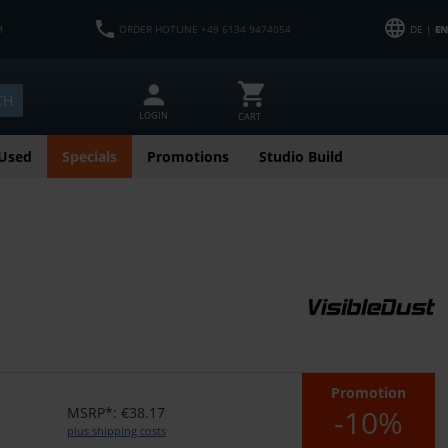
M
ORDER HOTLINE +49 6134 9474054
DE |
EN
CH
LOGIN
CART
Used
Specials
Promotions
Studio Build
Promotion
-10%
MSRP*: €38.17
plus shipping costs