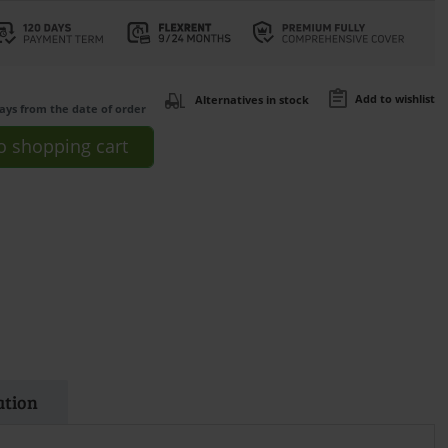
Add to wishlist
Alternatives in stock
days from the date of order
o
shopping cart
ation