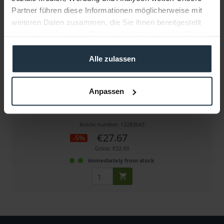
Partner führen diese Informationen möglicherweise mit
weiteren Daten zusammen, die Sie ihnen bereitgestellt
haben oder die sie im Rahmen Ihrer Nutzung der Dienste
gesammelt haben.
Alle zulassen
Visible Dust EZ-Kit Sensor Clean 1.0 (Grün)
Anpassen
Reinigungs-Kit für Vollformat-Sensoren
Article number: 12283643
€27.67
-5%
Gross: €32.93
immediately from stock