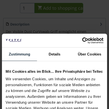
Add to
shopping cart
Description
Der Visible Dust CurVswab-Griff ermöglicht einen
optimalen Kontakt zwischen der Oberfläche des...
more
Consultation
Zustimmung
Details
Über Cookies
Media
Mit Cookies alles im Blick... Ihre Privatsphäre bei Teltec
Wir verwenden Cookies, um Inhalte und Anzeigen zu
Manufacturer & Product Safety Information
personalisieren, Funktionen für soziale Medien anbieten
Folgende Infos zum Hersteller sind verfübar......
more
zu können und die Zugriffe auf unsere Website zu
analysieren. Außerdem geben wir Informationen zu Ihrer
More articles from +++ Visible Dust +++ look at
Verwendung unserer Website an unsere Partner für
soziale Medien, Werbung und Analysen weiter. Unsere