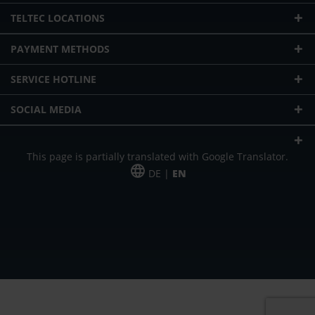
TELTEC LOCATIONS
PAYMENT METHODS
SERVICE HOTLINE
SOCIAL MEDIA
This page is partially translated with Google Translator.
DE |
EN
* plus shipping cost
Our offer is addressed to commercial customers, self-employed and
freelancers. The offer is non-binding. Mistakes and changes reserved. All prices
in Euro and plus the legally valid VAT & shipping costs.
*Leasing price at 48 Mon.
*Leasing price at 48 Mon.
PU = Packaging unit
MSRP = manufacturer's suggested retail price