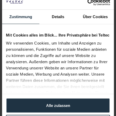
Delivery time:
3-5 business days from the date of order
Zustimmung
Details
Über Cookies
Add to wishlist
Alternatives in stock
Add to
shopping cart
Mit Cookies alles im Blick... Ihre Privatsphäre bei Teltec
Wir verwenden Cookies, um Inhalte und Anzeigen zu
Description
personalisieren, Funktionen für soziale Medien anbieten
Vinten 3465-3S Vision 250 Black Schwenk-/Neigekopf mit
zu können und die Zugriffe auf unsere Website zu
100/150 mm Halbkugel Der in seiner...
more
analysieren. Außerdem geben wir Informationen zu Ihrer
Verwendung unserer Website an unsere Partner für
Accessories
11
soziale Medien, Werbung und Analysen weiter. Unsere
Accessories and recommendations
Partner führen diese Informationen möglicherweise mit
weiteren Daten zusammen, die Sie ihnen bereitgestellt
haben oder die sie im Rahmen Ihrer Nutzung der Dienste
Consultation
gesammelt haben.
Alle zulassen
Media