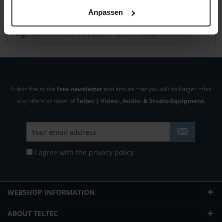
Anpassen
Manufacturer & Product Safety Information
Folgende Infos zum Hersteller sind verfübar......
more
Subscribe to the
free newsletter
and ensure that you will no longer miss
any offers or news of
Teltec | Video-, Audio- & Studio-Equipment.
I agree with the
privacy policy
WEBSHOP INFORMATION
ABOUT TELTEC