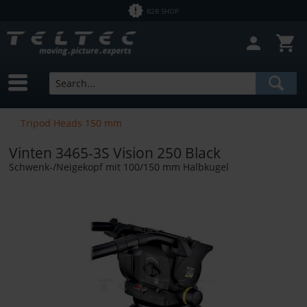
B2B SHOP
Close filter
In Stock
Brands
Vinten
Price
Tripod Heads 150 mm
Vinten 3465-3S Vision 250 Black
from
€1.43
to
€12758.00
Schwenk-/Neigekopf mit 100/150 mm Halbkugel