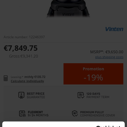
Article number: 12246397
€7,849.75
MSRP*: €9,650.00
Gross:€9,341.20
plus shipping costs
Promotion
-19%
mthly €135.72
Leasing:*
Calculate individually