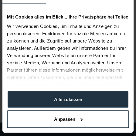
Add to
shopping cart
Mit Cookies alles im Blick... Ihre Privatsphäre bei Teltec
Wir verwenden Cookies, um Inhalte und Anzeigen zu
Description
personalisieren, Funktionen für soziale Medien anbieten
8 Meter Verlängerungskabel Verbindung zwischen z.B.
zu können und die Zugriffe auf unsere Website zu
Canon CN-E 18-80mm Objektiv und Canon...
more
analysieren. Außerdem geben wir Informationen zu Ihrer
Verwendung unserer Website an unsere Partner für
Consultation
soziale Medien, Werbung und Analysen weiter. Unsere
Partner führen diese Informationen möglicherweise mit
weiteren Daten zusammen, die Sie ihnen bereitgestellt
Media
haben oder die sie im Rahmen Ihrer Nutzung der Dienste
gesammelt haben.
Manufacturer & Product Safety Information
Alle zulassen
Folgende Infos zum Hersteller sind verfübar......
more
Anpassen