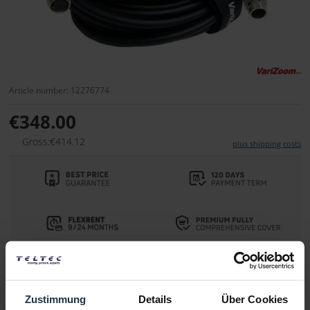
Article number: 12276774
€348.00
Gross:€414.12
plus shipping costs
Delivery time:
1-2 weeks from order
Zustimmung
Details
Über Cookies
Add to wishlist
Alternatives in stock