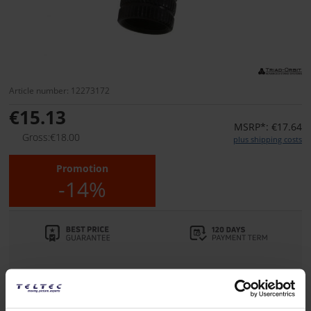
Article number: 12273172
€15.13
MSRP*: €17.64
Gross:€18.00
plus shipping costs
Promotion
-14%