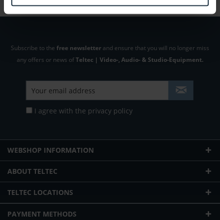
Subscribe to the
free newsletter
and ensure that you will no longer miss
any offers or news of
Teltec | Video-, Audio- & Studio-Equipment.
I agree with the
privacy policy
WEBSHOP INFORMATION
ABOUT TELTEC
TELTEC LOCATIONS
PAYMENT METHODS