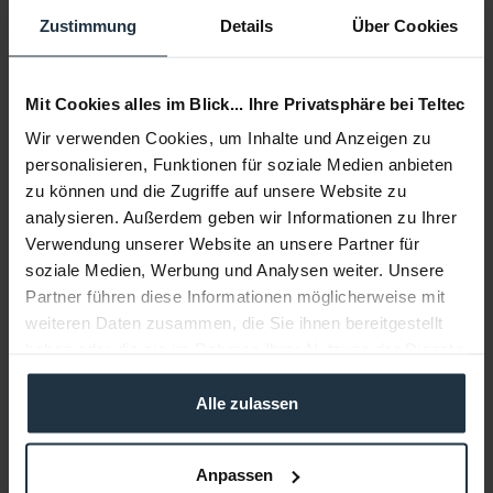
Delivery time:
Zustimmung
Details
Über Cookies
1-2 weeks from order
Add to wishlist
Alternatives in stock
Mit Cookies alles im Blick... Ihre Privatsphäre bei Teltec
Add to
shopping cart
Wir verwenden Cookies, um Inhalte und Anzeigen zu
personalisieren, Funktionen für soziale Medien anbieten
zu können und die Zugriffe auf unsere Website zu
Description
analysieren. Außerdem geben wir Informationen zu Ihrer
Mit dem Triad-Orbit GPADA GoPro-Adapter kann eine
Verwendung unserer Website an unsere Partner für
GoPro direkt auf jedem beliebigen...
more
soziale Medien, Werbung und Analysen weiter. Unsere
Partner führen diese Informationen möglicherweise mit
Consultation
weiteren Daten zusammen, die Sie ihnen bereitgestellt
haben oder die sie im Rahmen Ihrer Nutzung der Dienste
Media
gesammelt haben.
Alle zulassen
Manufacturer & Product Safety Information
Anpassen
Folgende Infos zum Hersteller sind verfübar......
more