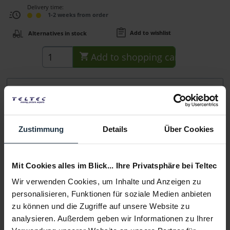
Delivery time:
1-2 weeks from order
Add to wishlist
Alternatives in stock
Add to
shopping cart
Description
S-7500J ist der JVC BN-V Typ Dummy-Batterieadapter.
more
Zustimmung
Details
Über Cookies
Consultation
Media
Mit Cookies alles im Blick... Ihre Privatsphäre bei Teltec
Wir verwenden Cookies, um Inhalte und Anzeigen zu
personalisieren, Funktionen für soziale Medien anbieten
Manufacturer & Product Safety Information
zu können und die Zugriffe auf unsere Website zu
Folgende Infos zum Hersteller sind verfübar......
more
analysieren. Außerdem geben wir Informationen zu Ihrer