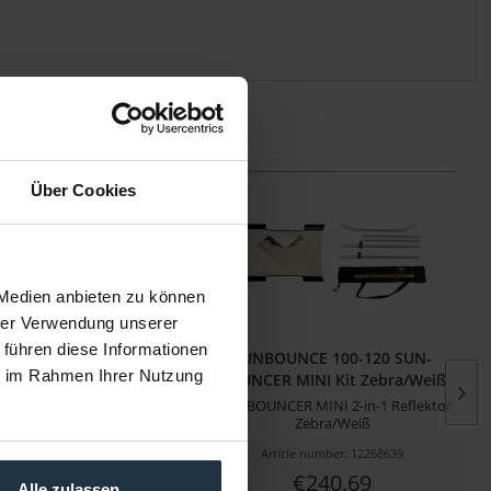
Über Cookies
 Medien anbieten zu können
hrer Verwendung unserer
 führen diese Informationen
NCE 100-110 SUN-
SUNBOUNCE 100-120 SUN-
ie im Rahmen Ihrer Nutzung
MINI Kit Silber/Weiß
BOUNCER MINI Kit Zebra/Weiß
R MINI 2-in-1 Reflektor
SUN-BOUNCER MINI 2-in-1 Reflektor
Silber/Weiß
Zebra/Weiß
cle number: 12268638
Article number: 12268639
€159.00
€240.69
Alle zulassen