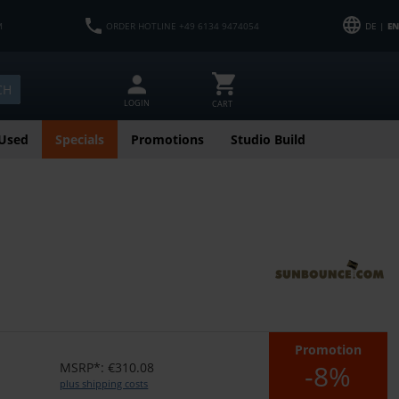
M
ORDER HOTLINE +49 6134 9474054
DE |
EN
CH
LOGIN
CART
Used
Specials
Promotions
Studio Build
Promotion
-8%
MSRP*: €310.08
plus shipping costs