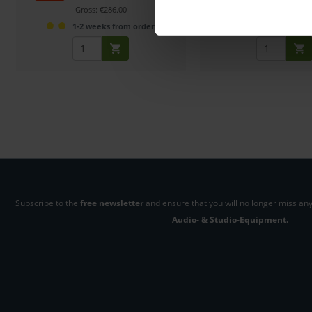
Gross: €286.00
Gross: €184.00
1-2 weeks from order
1-2 weeks fro
Subscribe to the
free newsletter
and ensure that you will no longer miss any
Audio- & Studio-Equipment.