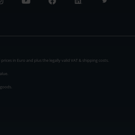
rices in Euro and plus the legally valid VAT & shipping costs.
alue.
 goods.
* plus shipping cost
rices in Euro and plus the legally valid VAT & shipping costs.