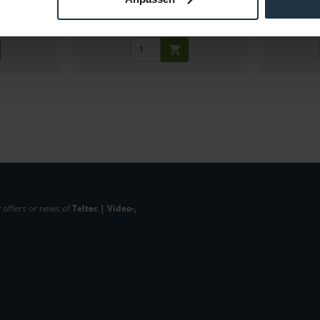
Gross: €306.50
m order
2-3 weeks from order
Please
 offers or news of
Teltec | Video-,