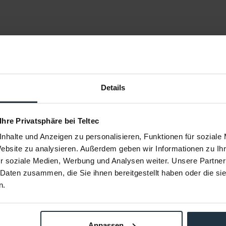
Details
 Ihre Privatsphäre bei Teltec
nhalte und Anzeigen zu personalisieren, Funktionen für soziale
Website zu analysieren. Außerdem geben wir Informationen zu I
r soziale Medien, Werbung und Analysen weiter. Unsere Partner
WK SUN-
SUNBOUNCE Sunbouncer Pro
SUNBOU
 Daten zusammen, die Sie ihnen bereitgestellt haben oder die s
 Kit Mini
Reflector Kit
BOUNCER 
n.
 Luftblocker
Reflektor Kit
SUN-BOUNCE
68758
Article number: 12279443
Arti
€257.56
-17%
-24%
Anpassen