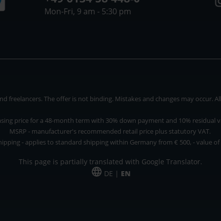
Mon-Fri, 9 am - 5:30 pm
 freelancers. The offer is not binding. Mistakes and changes may occur. All p
asing price for a 48-month term with 30% down payment and 10% residual v
MSRP - manufacturer's recommended retail price plus statutory VAT.
hipping - applies to standard shipping within Germany from € 500, - value of
This page is partially translated with Google Translator.
DE |
EN
 and freelancers. The offer is non-binding. Mistakes and changes reserved. All p
*Leasing price at 48 Mon.
*Leasing price at 48 Mon.
PU = Packaging unit