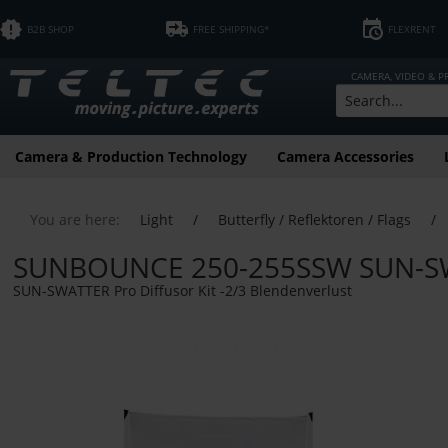
B2B SHOP
FREE SHIPPING*
FLEXRENT
CAMERA, VIDEO & 
Camera & Production Technology
Camera Accessories
You are here:
Light
/
Butterfly / Reflektoren / Flags
/
SUNBOUNCE 250-255SSW SUN-SW
SUN-SWATTER Pro Diffusor Kit -2/3 Blendenverlust