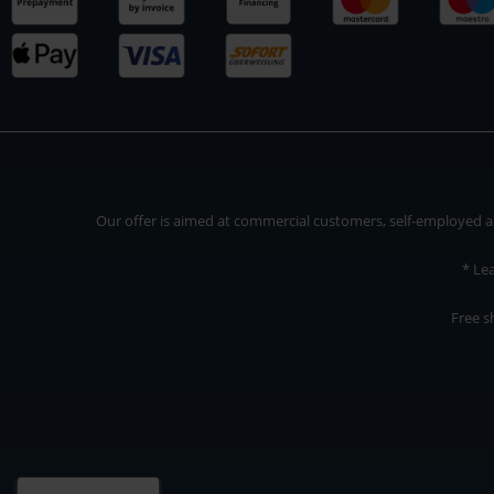
Our offer is aimed at commercial customers, self-employed and
* Le
Free s
Our offer is addressed to commercial customers, self-employed