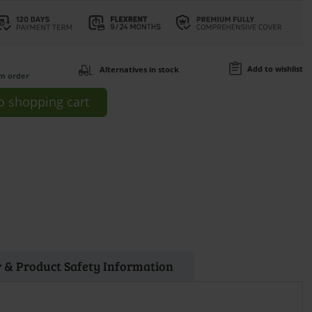
Add to wishlist
Alternatives in stock
om order
o
shopping cart
 & Product Safety Information