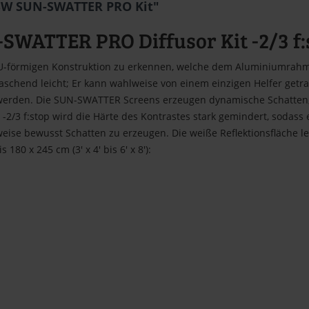
SW SUN-SWATTER PRO Kit"
ATTER PRO Diffusor Kit -2/3 f:
förmigen Konstruktion zu erkennen, welche dem Aluminiumrahmen g
schend leicht; Er kann wahlweise von einem einzigen Helfer getra
t werden. Die SUN-SWATTER Screens erzeugen dynamische Schatten
2/3 f:stop wird die Härte des Kontrastes stark gemindert, sodass
eise bewusst Schatten zu erzeugen. Die weiße Reflektionsfläche le
80 x 245 cm (3' x 4' bis 6' x 8'):