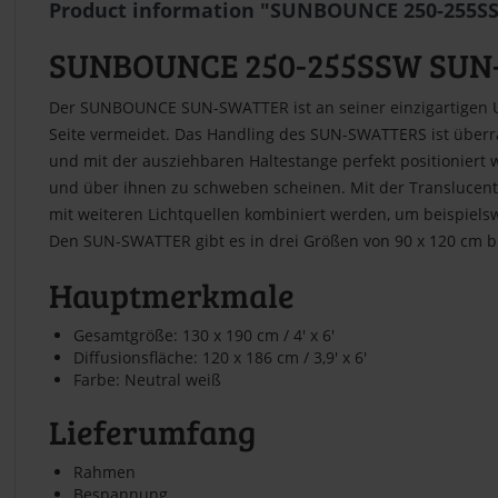
Product information "SUNBOUNCE 250-255S
SUNBOUNCE 250-255SSW SUN-SW
Der SUNBOUNCE SUN-SWATTER ist an seiner einzigartigen U-
Seite vermeidet. Das Handling des SUN-SWATTERS ist überra
und mit der ausziehbaren Haltestange perfekt positionier
und über ihnen zu schweben scheinen. Mit der Translucent -
mit weiteren Lichtquellen kombiniert werden, um beispielsw
Den SUN-SWATTER gibt es in drei Größen von 90 x 120 cm bis 1
Hauptmerkmale
Gesamtgröße: 130 x 190 cm / 4' x 6'
Diffusionsfläche: 120 x 186 cm / 3,9' x 6'
Farbe: Neutral weiß
Lieferumfang
Rahmen
Bespannung