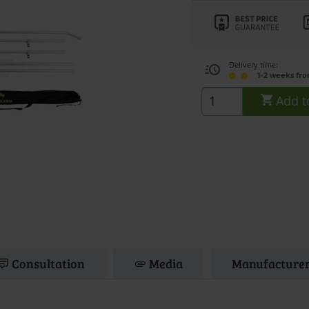
Delivery time:
1-2 weeks fr
Add t
Consultation
Media
Manufacturer