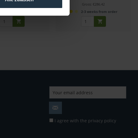
Gross: €189.21
Gross: €286.42
 inquire about the delivery date
2-3 weeks from order
I agree with the
privacy policy