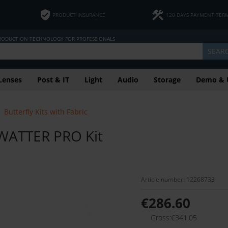
PRODUCT INSURANCE
120 DAYS PAYMENT TER
PRODUCTION TECHNOLOGY FOR PROFESSIONALS
SEAR
Lenses
Post & IT
Light
Audio
Storage
Demo & 
Butterfly Kits with Fabric
ATTER PRO Kit
Article number: 12268733
€286.60
Gross:€341.05