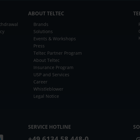
ABOUT TELTEC
TE
ithdrawal
Brands
icy
Solutions
Events & Workshops
Press
Teltec Partner Program
About Teltec
Insurance Program
USP and Services
Career
Whistleblower
Legal Notice
SERVICE HOTLINE
SO
+49 6134 58 448-0