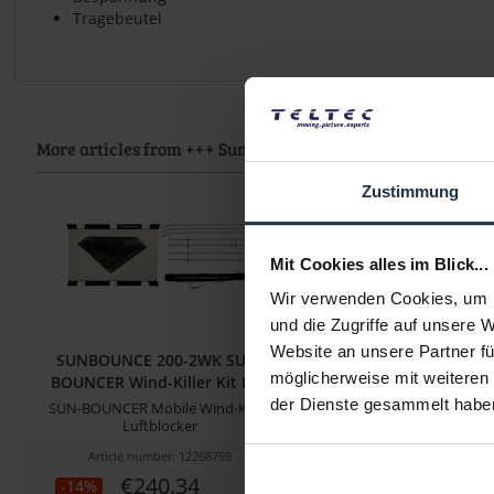
Tragebeutel
More articles from +++ Sunbounce +++ look at
Zustimmung
Mit Cookies alles im Blick...
Wir verwenden Cookies, um I
und die Zugriffe auf unsere 
Website an unsere Partner fü
SUNBOUNCE 200-2WK SUN-
SUNBOUNCE 100-1
möglicherweise mit weiteren
BOUNCER Wind-Killer Kit Pro
BOUNCER Wind-Killer
der Dienste gesammelt habe
SUN-BOUNCER Mobile Wind-Killer
SUN-BOUNCER Wind-Killer
Luftblocker
Article number: 12268759
Article number: 122
€240.34
€154.62
-14%
-20%