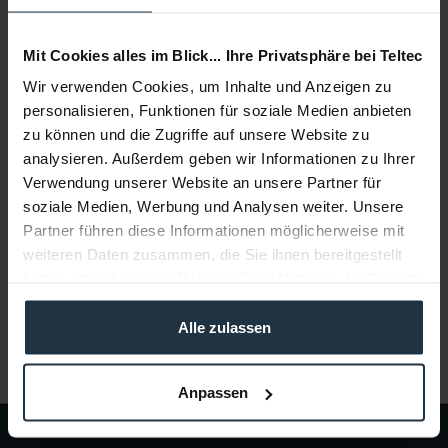
Add to
shopping cart
Mit Cookies alles im Blick... Ihre Privatsphäre bei Teltec
Wir verwenden Cookies, um Inhalte und Anzeigen zu
Description
personalisieren, Funktionen für soziale Medien anbieten
Stativhalter und Schnellwechselklemme mit Wechsel-
zu können und die Zugriffe auf unsere Website zu
gewindeeinsatz 3/8", 5/8" und 1/2" für...
more
analysieren. Außerdem geben wir Informationen zu Ihrer
Verwendung unserer Website an unsere Partner für
Consultation
soziale Medien, Werbung und Analysen weiter. Unsere
Partner führen diese Informationen möglicherweise mit
weiteren Daten zusammen, die Sie ihnen bereitgestellt
Media
haben oder die sie im Rahmen Ihrer Nutzung der Dienste
gesammelt haben.
Manufacturer & Product Safety Information
Alle zulassen
Folgende Infos zum Hersteller sind verfübar......
more
Anpassen