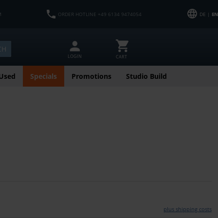
M
ORDER HOTLINE +49 6134 9474054
DE |
EN
CH
LOGIN
CART
Used
Specials
Promotions
Studio Build
plus shipping costs