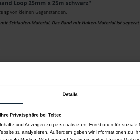
tband Loop 25mm x 25m schwarz"
gung
von kleinen Gegenständen.
mit Schlaufen-Material. Das Band mit Haken-Material ist seperat 
)
rz
Details
 Ihre Privatsphäre bei Teltec
nhalte und Anzeigen zu personalisieren, Funktionen für soziale
Website zu analysieren. Außerdem geben wir Informationen zu I
r soziale Medien, Werbung und Analysen weiter. Unsere Partner