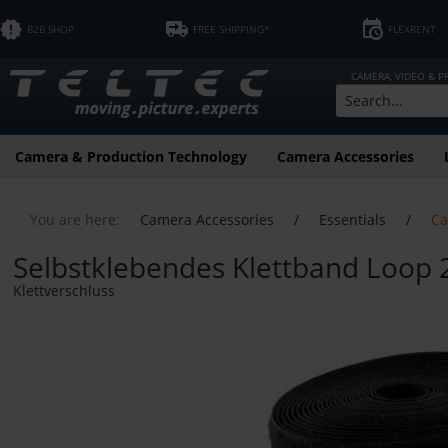
B2B SHOP
FREE SHIPPING*
FLEXRENT
CAMERA, VIDEO & 
Camera & Production Technology
Camera Accessories
You are here:
Camera Accessories
/
Essentials
/
Ca
Selbstklebendes Klettband Loop
Klettverschluss