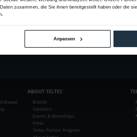
 Daten zusammen, die Sie ihnen bereitgestellt haben oder die s
n.
 offers or news of
Teltec | Video-,
Anpassen
ABOUT TELTEC
TE
ithdrawal
Brands
icy
Solutions
Events & Workshops
Press
Teltec Partner Program