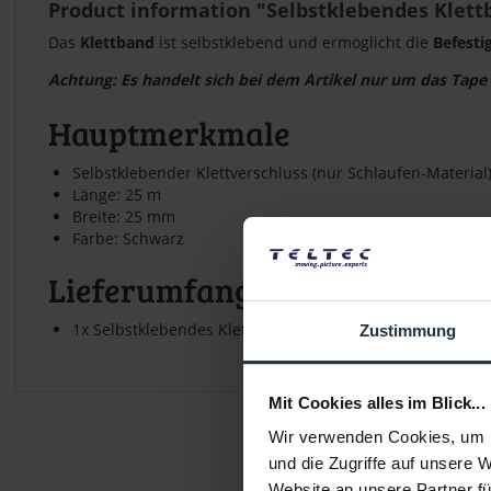
Product information "Selbstklebendes Klet
Das
Klettband
ist selbstklebend und ermöglicht die
Befesti
Achtung: Es handelt sich bei dem Artikel nur um das Tape 
Hauptmerkmale
Selbstklebender Klettverschluss (nur Schlaufen-Material
Länge: 25 m
Breite: 25 mm
Farbe: Schwarz
Lieferumfang
1x Selbstklebendes Klettband Loop 25 mm x 25 m schwa
Zustimmung
Mit Cookies alles im Blick...
Wir verwenden Cookies, um I
und die Zugriffe auf unsere 
Website an unsere Partner fü