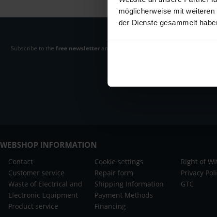
möglicherweise mit weiteren
der Dienste gesammelt habe
Subscribe to the
free newsletter
and ensure that you will no longer miss any
Audio- & Studio-Equipment.
WEBSHOP INFORMATION
Contact
Cookie settings
Right of W
Customer service
Repair form
Privacy Pol
Waste of Electrical and
Shipping Information
GTC
Electronic Equipment
Payment Methods
Product service
Financing