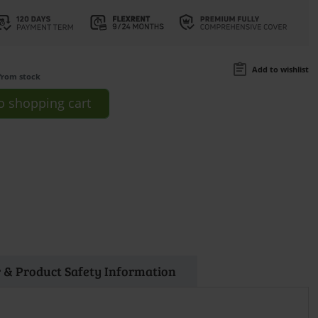
Add to wishlist
from stock
o
shopping cart
 & Product Safety Information