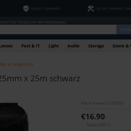
PRODUCT INSURANCE
120 DAYS PAYMENT TER
PRODUCTION TECHNOLOGY FOR PROFESSIONALS
SEAR
Lenses
Post & IT
Light
Audio
Storage
Demo & 
ble Arrangement
 25mm x 25m schwarz
Article number: 12285229
€16.90
Gross:€20.11