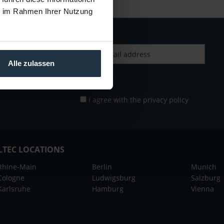
ie im Rahmen Ihrer Nutzung
Alle zulassen
I agree with the
privacy policy
LTEC LOCATIONS
Rhine-Main
Berlin
Munich
Cologne
Ludwigsburg
Salzburg
Karlsruhe
Hamburg
Vienna