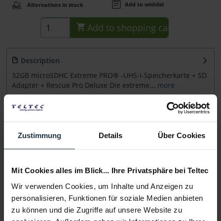
Add to wishlist
Alternatives in stock
Add to
shopping cart
Description
32GB microSDHC Extreme PRO® -UHS-I-Speicherkarte + SD
Adapter + Rescue Pro Deluxe Die extreme...
more
Accessories
3
Accessories and recommendations
Zustimmung
Details
Über Cookies
Consultation
Mit Cookies alles im Blick... Ihre Privatsphäre bei Teltec
Media
Wir verwenden Cookies, um Inhalte und Anzeigen zu
personalisieren, Funktionen für soziale Medien anbieten
zu können und die Zugriffe auf unsere Website zu
Manufacturer & Product Safety Information