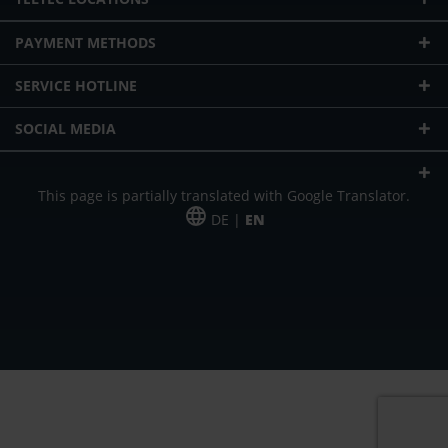
PAYMENT METHODS
SERVICE HOTLINE
SOCIAL MEDIA
This page is partially translated with Google Translator.
DE |
EN
* plus shipping cost
Our offer is addressed to commercial customers, self-employed and
freelancers. The offer is non-binding. Mistakes and changes reserved. All prices
in Euro and plus the legally valid VAT & shipping costs.
*Leasing price at 48 Mon.
*Leasing price at 48 Mon.
PU = Packaging unit
MSRP = manufacturer's suggested retail price