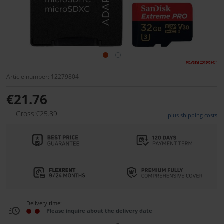
Article number: 12279804
€21.76
Gross:€25.89
plus shipping costs
Delivery time:
Please inquire about the delivery date