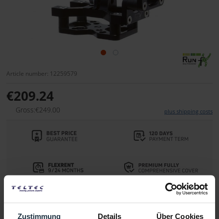
Article number: 12259579
€209.24
Gross:€249.00
plus shipping costs
Delivery time:
1-2 weeks from order
Zustimmung
Details
Über Cookies