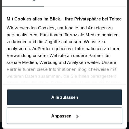
Add to wishlist
Alternatives in stock
Add to
shopping cart
Mit Cookies alles im Blick... Ihre Privatsphäre bei Teltec
Wir verwenden Cookies, um Inhalte und Anzeigen zu
Description
personalisieren, Funktionen für soziale Medien anbieten
zu können und die Zugriffe auf unsere Website zu
RUN fX - Standard RUN fX eine neue und variable
analysieren. Außerdem geben wir Informationen zu Ihrer
einsetzbare Kamera-Halterung für den...
more
Verwendung unserer Website an unsere Partner für
soziale Medien, Werbung und Analysen weiter. Unsere
Consultation
Partner führen diese Informationen möglicherweise mit
weiteren Daten zusammen, die Sie ihnen bereitgestellt
Media
haben oder die sie im Rahmen Ihrer Nutzung der Dienste
gesammelt haben.
Alle zulassen
Manufacturer & Product Safety Information
Folgende Infos zum Hersteller sind verfübar......
more
Anpassen