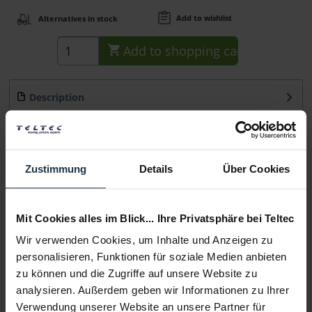
Add to wishlist
Alternatives in stock
Add to
shopping cart
Description
Das Rode SC22-B ist ein hochwertiges, Hi-Speed USB
zertifiziertes* USB-C auf USB-C Kabel mit...
more
Consultation
Zustimmung
Details
Über Cookies
Media
Mit Cookies alles im Blick... Ihre Privatsphäre bei Teltec
Wir verwenden Cookies, um Inhalte und Anzeigen zu
Manufacturer & Product Safety Information
personalisieren, Funktionen für soziale Medien anbieten
zu können und die Zugriffe auf unsere Website zu
Folgende Infos zum Hersteller sind verfübar......
more
analysieren. Außerdem geben wir Informationen zu Ihrer
Verwendung unserer Website an unsere Partner für