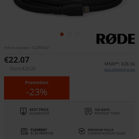
Article number: 12295832
€22.07
MSRP*: €28.56
Gross:€26.26
plus shipping costs
Promotion
-23%