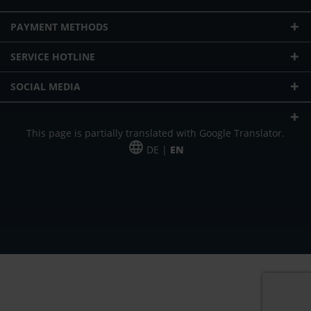
PAYMENT METHODS
SERVICE HOTLINE
SOCIAL MEDIA
This page is partially translated with Google Translator.
DE |
EN
* plus shipping cost
Our offer is addressed to commercial customers, self-employed and
freelancers. The offer is non-binding. Mistakes and changes reserved. All prices
in Euro and plus the legally valid VAT & shipping costs.
*Leasing price at 48 Mon.
*Leasing price at 48 Mon.
PU = Packaging unit
MSRP = manufacturer's suggested retail price