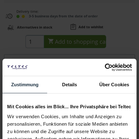
Delivery time:
3-5 business days from the date of order
Add to wishlist
Alternatives in stock
Add to
shopping cart
Description
Mit dem robusten, abgeschirmten Rode SC19 USB-C auf
Lightning Kabel können...
more
Zustimmung
Details
Über Cookies
Consultation
Mit Cookies alles im Blick... Ihre Privatsphäre bei Teltec
Media
Wir verwenden Cookies, um Inhalte und Anzeigen zu
personalisieren, Funktionen für soziale Medien anbieten
zu können und die Zugriffe auf unsere Website zu
Manufacturer & Product Safety Information
analysieren. Außerdem geben wir Informationen zu Ihrer