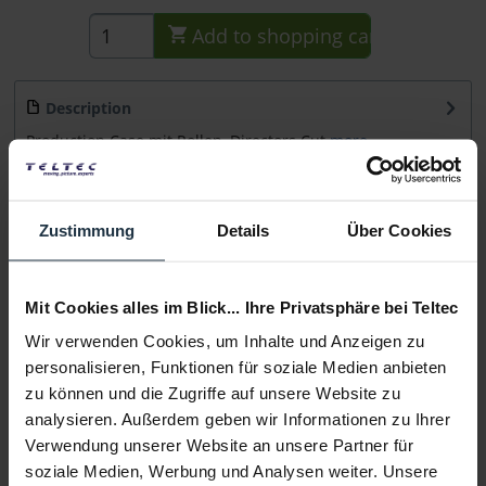
Add to
shopping cart
Description
Production Case mit Rollen, Directors Cut
more
Consultation
Zustimmung
Details
Über Cookies
Media
Mit Cookies alles im Blick... Ihre Privatsphäre bei Teltec
Manufacturer & Product Safety Information
Wir verwenden Cookies, um Inhalte und Anzeigen zu
Folgende Infos zum Hersteller sind verfübar......
more
personalisieren, Funktionen für soziale Medien anbieten
zu können und die Zugriffe auf unsere Website zu
analysieren. Außerdem geben wir Informationen zu Ihrer
More articles from +++ Porta Brace +++ look at
Verwendung unserer Website an unsere Partner für
soziale Medien, Werbung und Analysen weiter. Unsere