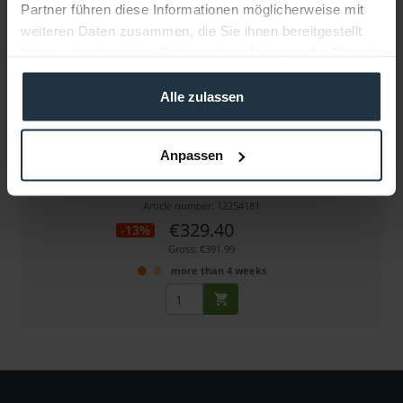
Partner führen diese Informationen möglicherweise mit
weiteren Daten zusammen, die Sie ihnen bereitgestellt
haben oder die sie im Rahmen Ihrer Nutzung der Dienste
gesammelt haben.
Alle zulassen
Porta Brace PC-333B
Anpassen
Medium Produktions Tasche
Article number: 12254181
€329.40
-13%
Gross: €391.99
more than 4 weeks