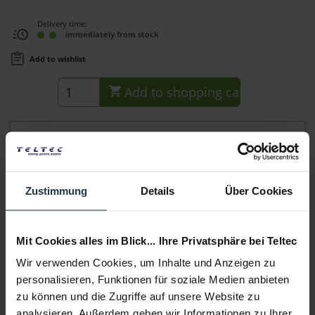
Delivery time:
immediately from stock
Add to wishlist
Add to
shopping cart
Description
Hauptmerkmale Innenseite aus weichem Nylon
Sichtfenster aus durchsichtigem Vinyl...
more
Zustimmung
Details
Über Cookies
Consultation
Mit Cookies alles im Blick... Ihre Privatsphäre bei Teltec
Media
Wir verwenden Cookies, um Inhalte und Anzeigen zu
personalisieren, Funktionen für soziale Medien anbieten
zu können und die Zugriffe auf unsere Website zu
Manufacturer & Product Safety Information
analysieren. Außerdem geben wir Informationen zu Ihrer