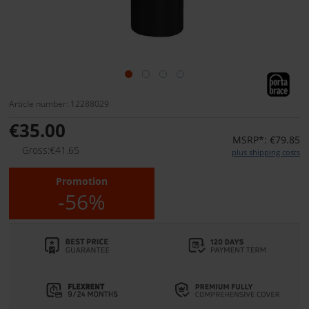
Article number: 12288029
€35.00
MSRP*: €79.85
Gross:€41.65
plus shipping costs
Promotion
-56%