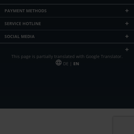
PAYMENT METHODS
SERVICE HOTLINE
SOCIAL MEDIA
This page is partially translated with Google Translator.
DE |
EN
* plus shipping cost
Our offer is addressed to commercial customers, self-employed and
freelancers. The offer is non-binding. Mistakes and changes reserved. All prices
in Euro and plus the legally valid VAT & shipping costs.
*Leasing price at 48 Mon.
*Leasing price at 48 Mon.
PU = Packaging unit
MSRP = manufacturer's suggested retail price