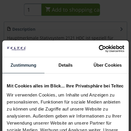
Add to
shopping cart
Description
Hauptmerkmale Stativsystem 2121 HDC ist speziell für
Kameraleute mit Bedarf an hoher...
more
Consultation
Zustimmung
Details
Über Cookies
Media
Mit Cookies alles im Blick... Ihre Privatsphäre bei Teltec
Wir verwenden Cookies, um Inhalte und Anzeigen zu
Manufacturer & Product Safety Information
personalisieren, Funktionen für soziale Medien anbieten
Folgende Infos zum Hersteller sind verfübar......
more
zu können und die Zugriffe auf unsere Website zu
analysieren. Außerdem geben wir Informationen zu Ihrer
More articles from +++ Miller +++ look at
Verwendung unserer Website an unsere Partner für
soziale Medien, Werbung und Analysen weiter. Unsere