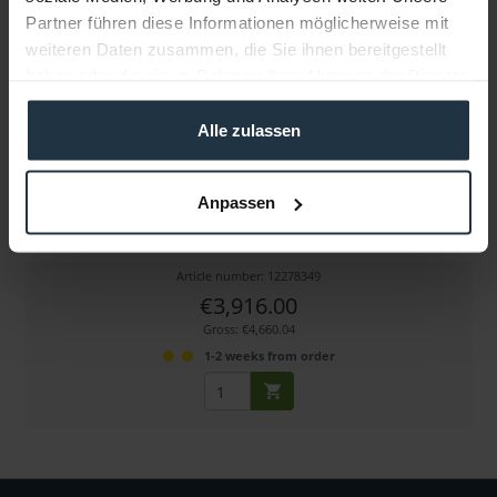
Partner führen diese Informationen möglicherweise mit
weiteren Daten zusammen, die Sie ihnen bereitgestellt
haben oder die sie im Rahmen Ihrer Nutzung der Dienste
gesammelt haben.
Alle zulassen
Miller CX10 Sprinter II 1-Stage M (Aluminium)
Anpassen
100 mm Alu-Stativsystem mit Mittelspinne, 0-12 kg
Article number: 12278349
€3,916.00
Gross: €4,660.04
1-2 weeks from order