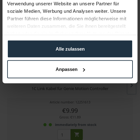
Verwendung unserer Website an unsere Partner für
soziale Medien, Werbung und Analysen weiter. Unsere
More articles from +++ Manfrotto +++ look at
Partner führen diese Informationen möglicherweise mit
weiteren Daten zusammen, die Sie ihnen bereitgestellt
haben oder die sie im Rahmen Ihrer Nutzung der Dienste
gesammelt haben.
Alle zulassen
Anpassen
Manfrotto Control 1C Link Kabel
1C Link Kabel für Genie Motion Controller
Article number: 12251613
€9.99
Gross: €11.89
immediately from stock