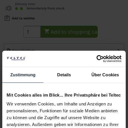
Delivery time:
immediately from stock
Add to wishlist
Add to
shopping cart
Description
Das Manfrotto Control 3C Link Kabel verbindet einen
beliebigen...
more
Zustimmung
Details
Über Cookies
Consultation
Mit Cookies alles im Blick... Ihre Privatsphäre bei Teltec
Media
Wir verwenden Cookies, um Inhalte und Anzeigen zu
personalisieren, Funktionen für soziale Medien anbieten
Manufacturer & Product Safety Information
zu können und die Zugriffe auf unsere Website zu
Folgende Infos zum Hersteller sind verfübar......
more
analysieren. Außerdem geben wir Informationen zu Ihrer