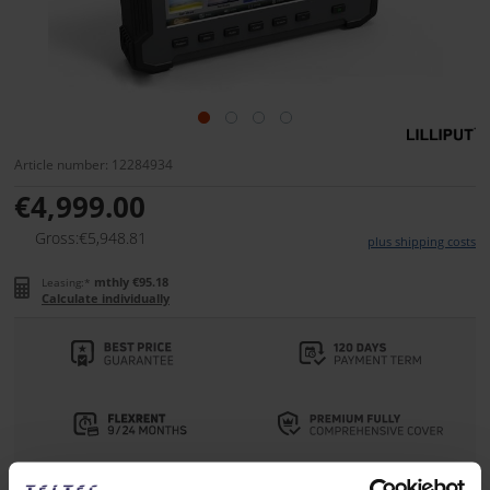
Article number: 12284934
€4,999.00
Gross:€5,948.81
plus shipping costs
mthly €95.18
Leasing:*
Calculate individually