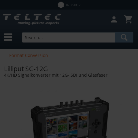
B2B SHOP
Close filter
In Stock
Brands
Lilliput
Price
Format Conversion
Lilliput SG-12G
from
€0.00
to
€20000.00
4K/HD Signalkonverter mit 12G- SDI und Glasfaser