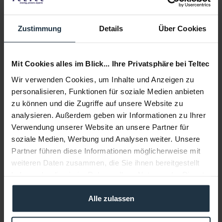
Delivery time:
4 weeks from order
Add to wishlist
Alternatives in stock
Zustimmung
Details
Über Cookies
Add to
shopping cart
Mit Cookies alles im Blick... Ihre Privatsphäre bei Teltec
Wir verwenden Cookies, um Inhalte und Anzeigen zu
Description
personalisieren, Funktionen für soziale Medien anbieten
Der neue Lilliput SG-12G ist ein 4K / HD Signalgenerator
zu können und die Zugriffe auf unsere Website zu
mit 12G-SDI BNC und Glasfaser (SFP)...
more
analysieren. Außerdem geben wir Informationen zu Ihrer
Verwendung unserer Website an unsere Partner für
Accessories
1
soziale Medien, Werbung und Analysen weiter. Unsere
Accessories and recommendations
Partner führen diese Informationen möglicherweise mit
weiteren Daten zusammen, die Sie ihnen bereitgestellt
Consultation
haben oder die sie im Rahmen Ihrer Nutzung der Dienste
gesammelt haben.
Alle zulassen
Media