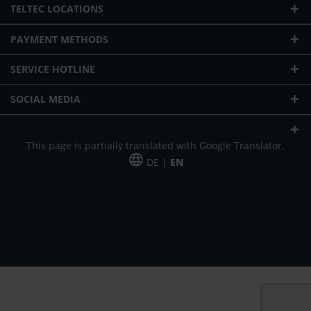
TELTEC LOCATIONS
PAYMENT METHODS
SERVICE HOTLINE
SOCIAL MEDIA
This page is partially translated with Google Translator.
DE |
EN
* plus shipping cost
Our offer is addressed to commercial customers, self-employed and
freelancers. The offer is non-binding. Mistakes and changes reserved. All prices
in Euro and plus the legally valid VAT & shipping costs.
*Leasing price at 48 Mon.
*Leasing price at 48 Mon.
PU = Packaging unit
MSRP = manufacturer's suggested retail price