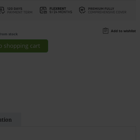
Add to wishlist
from stock
o
shopping cart
ation