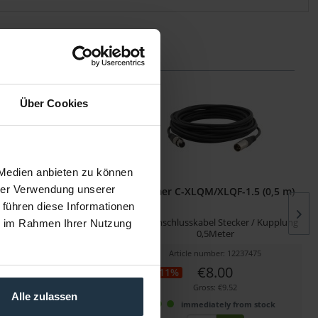
Über Cookies
 Medien anbieten zu können
hrer Verwendung unserer
XLQM/XLQF-25 (7,6 m)
Kramer C-XLQM/XLQF-1.5 (0,5 m)
 führen diese Informationen
skabel Stecker / Kupplung
XLR-Anschlusskabel Stecker / Kupplung
ie im Rahmen Ihrer Nutzung
7,6 Meter
0,5Meter
cle number: 12237481
Article number: 12237475
€27.00
€8.00
-11%
Gross: €32.13
Gross: €9.52
Alle zulassen
mmediately from stock
immediately from stock