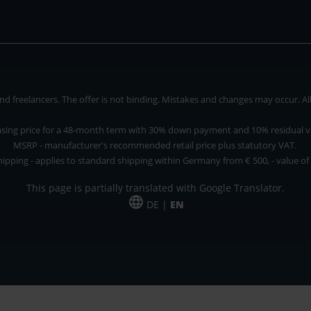
 freelancers. The offer is not binding. Mistakes and changes may occur. All p
asing price for a 48-month term with 30% down payment and 10% residual v
MSRP - manufacturer's recommended retail price plus statutory VAT.
hipping - applies to standard shipping within Germany from € 500, - value of
This page is partially translated with Google Translator.
DE |
EN
 and freelancers. The offer is non-binding. Mistakes and changes reserved. All p
*Leasing price at 48 Mon.
*Leasing price at 48 Mon.
PU = Packaging unit
MSRP = manufacturer's suggested retail price