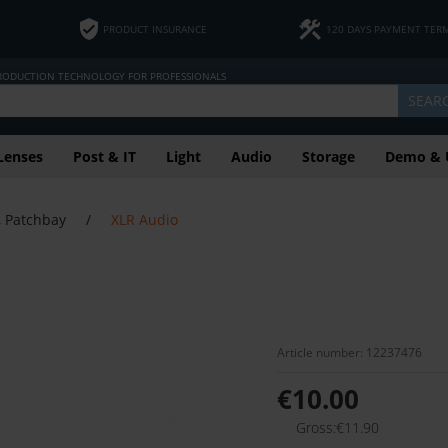
PRODUCT INSURANCE
120 DAYS PAYMENT TER
PRODUCTION TECHNOLOGY FOR PROFESSIONALS
SEAR
Lenses
Post & IT
Light
Audio
Storage
Demo & 
, Patchbay
/
XLR Audio
Article number: 12237476
€10.00
Gross:€11.90