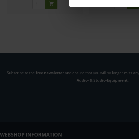
Subscribe to the
free newsletter
and ensure that you will no longer miss any
Audio- & Studio-Equipment.
WEBSHOP INFORMATION