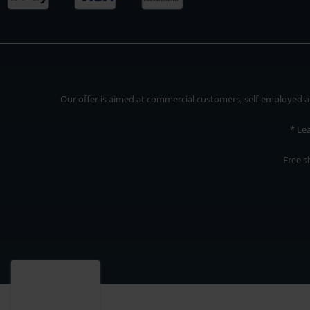
Our offer is aimed at commercial customers, self-employed and
* Le
Free s
Our offer is addressed to commercial customers, self-employed