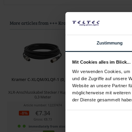
More articles from +++ Kramer +++ look at
Zustimmung
Mit Cookies alles im Blick...
Wir verwenden Cookies, um I
und die Zugriffe auf unsere 
Kramer C-XLQM/XLQF-1 (0,3 m)
Kramer C-XLQM/XLQF-3
Website an unsere Partner fü
XLR-Anschlusskabel Stecker / Kupplung
XLR-Anschlusskabel Steck
möglicherweise mit weiteren
0,3 Meter
10,6 Meter
der Dienste gesammelt habe
Article number: 12237474
Article number: 122
€7.34
€33.97
-8%
-8%
Gross: €8.73
Gross: €40.42
immediately from stock
immediately fr