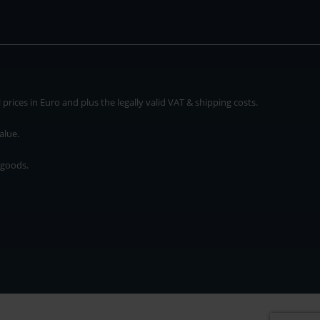
rices in Euro and plus the legally valid VAT & shipping costs.
alue.
 goods.
* plus shipping cost
rices in Euro and plus the legally valid VAT & shipping costs.