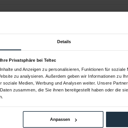
Details
 Ihre Privatsphäre bei Teltec
nhalte und Anzeigen zu personalisieren, Funktionen für soziale
Website zu analysieren. Außerdem geben wir Informationen zu I
5 (10,6 m)
Kramer C-XLQM/XLQF-15 (4,6 m)
Kramer C-
r soziale Medien, Werbung und Analysen weiter. Unsere Partner
er / Kupplung
XLR-Anschlusskabel Stecker / Kupplung
XLR-Anschlus
 Daten zusammen, die Sie ihnen bereitgestellt haben oder die s
4,6 Meter
n.
37482
Article number: 12237479
Arti
€19.03
-9%
-13%
Gross: €22.65
Anpassen
om stock
more than 4 weeks
i