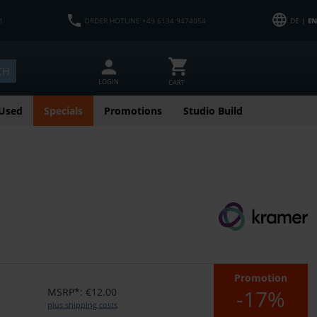
M
ORDER HOTLINE +49 6134 9474054
DE |
EN
CH
LOGIN
CART
Used
Specials
Promotions
Studio Build
Promotion
-17%
MSRP*: €12.00
plus shipping costs