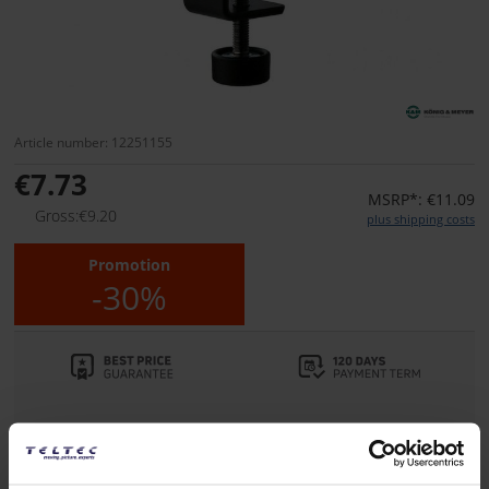
Article number: 12251155
€7.73
MSRP*: €11.09
Gross:€9.20
plus shipping costs
Promotion
-30%