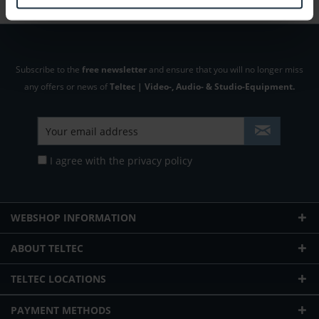
Subscribe to the
free newsletter
and ensure that you will no longer miss
any offers or news of
Teltec | Video-, Audio- & Studio-Equipment.
I agree with the
privacy policy
WEBSHOP INFORMATION
ABOUT TELTEC
TELTEC LOCATIONS
PAYMENT METHODS