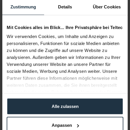
Delivery time:
Zustimmung
Details
Über Cookies
1-2 weeks from order
Add to wishlist
Alternatives in stock
Mit Cookies alles im Blick... Ihre Privatsphäre bei Teltec
Add to
shopping cart
Wir verwenden Cookies, um Inhalte und Anzeigen zu
personalisieren, Funktionen für soziale Medien anbieten
zu können und die Zugriffe auf unsere Website zu
Description
analysieren. Außerdem geben wir Informationen zu Ihrer
Die König & Meyer 237 Tischklemme ist eine Tischklemme
Verwendung unserer Website an unsere Partner für
zur Befestigung von Zubehör,...
more
soziale Medien, Werbung und Analysen weiter. Unsere
Partner führen diese Informationen möglicherweise mit
Consultation
weiteren Daten zusammen, die Sie ihnen bereitgestellt
haben oder die sie im Rahmen Ihrer Nutzung der Dienste
Media
gesammelt haben.
Alle zulassen
Manufacturer & Product Safety Information
Anpassen
Folgende Infos zum Hersteller sind verfübar......
more