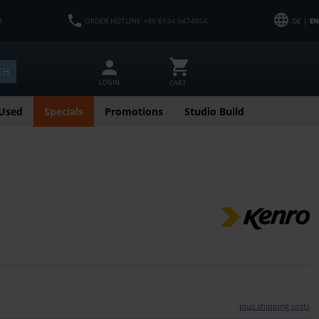
M
ORDER HOTLINE +49 6134 9474054
DE |
EN
CH
LOGIN
CART
Used
Specials
Promotions
Studio Build
plus shipping costs