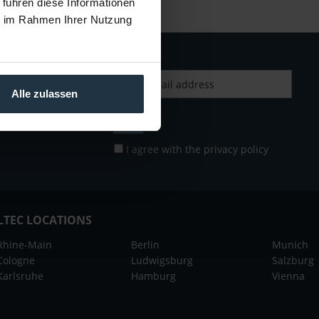
 führen diese Informationen
ie im Rahmen Ihrer Nutzung
Alle zulassen
I agree with the
privacy policy
LTEC LOCATIONS
Rhine-Main
Berlin
Munich
Cologne
Ludwigsburg
Salzburg
Karlsruhe
Hamburg
Vienna