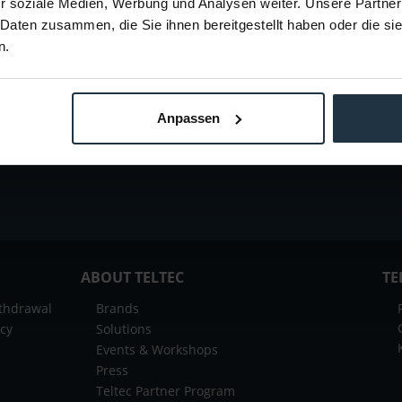
r soziale Medien, Werbung und Analysen weiter. Unsere Partner
 Daten zusammen, die Sie ihnen bereitgestellt haben oder die s
n.
 offers or news of
Teltec | Video-,
Anpassen
ABOUT TELTEC
TE
ithdrawal
Brands
icy
Solutions
Events & Workshops
Press
Teltec Partner Program