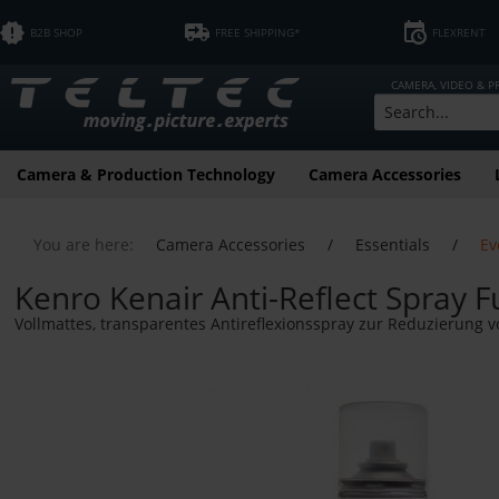
B2B SHOP
FREE SHIPPING*
FLEXRENT
CAMERA, VIDEO & 
Camera & Production Technology
Camera Accessories
You are here:
Camera Accessories
/
Essentials
/
Ev
Kenro Kenair Anti-Reflect Spray F
Vollmattes, transparentes Antireflexionsspray zur Reduzierung 