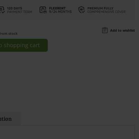
Add to wishlist
from stock
o
shopping cart
ation