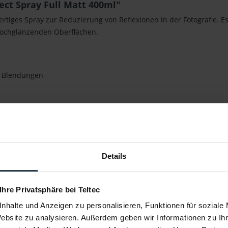
ect Spray Full Matt 400ml"
ertiges Spray zur Reduzierung von Reflexionen in der Fotografie. Es
hochglänzenden Oberflächen.
nd Blendungen
Details
 Ihre Privatsphäre bei Teltec
nhalte und Anzeigen zu personalisieren, Funktionen für soziale
Website zu analysieren. Außerdem geben wir Informationen zu I