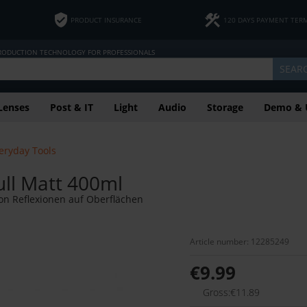
PRODUCT INSURANCE
120 DAYS PAYMENT TER
PRODUCTION TECHNOLOGY FOR PROFESSIONALS
SEAR
Lenses
Post & IT
Light
Audio
Storage
Demo & 
eryday Tools
ull Matt 400ml
von Reflexionen auf Oberflächen
Article number: 12285249
€9.99
Gross:€11.89