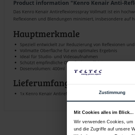
Product information "Kenro Kenair Anti-Refl
Das Kenro Kenair Antireflexionsspray Vollmatt ist ein hochw
Reflexionen und Blendungen minimiert, insbesondere auf 
Hauptmerkmale
Speziell entwickelt zur Reduzierung von Reflexionen u
Vollmatte Oberfläche für ein optimales Ergebnis
Ideal für Studio- und Videoaufnahmen
Schützt empfindliche Oberflächen effektiv
Dosenvolumen: 400ml
Lieferumfang
Zustimmung
1x Kenro Kenair Antireflexionsspray Vollmatt 400ml
Mit Cookies alles im Blick...
Wir verwenden Cookies, um I
und die Zugriffe auf unsere 