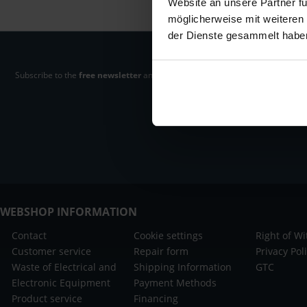
Website an unsere Partner fü
möglicherweise mit weiteren
der Dienste gesammelt habe
Subscribe to the
free newsletter
and ensure that you will no longer miss any
Audio- & Studio-Equipment.
WEBSHOP INFORMATION
Contact
Cookie settings
Right of W
Customer service
Repair form
Privacy Pol
Waste of Electrical and
Shipping Information
GTC
Electronic Equipment
Payment Methods
Product service
Financing