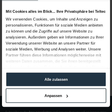
Add to
shopping cart
Mit Cookies alles im Blick... Ihre Privatsphäre bei Teltec
Wir verwenden Cookies, um Inhalte und Anzeigen zu
Description
personalisieren, Funktionen für soziale Medien anbieten
zu können und die Zugriffe auf unsere Website zu
Markierscheibe für Denz FFM
more
analysieren. Außerdem geben wir Informationen zu Ihrer
Verwendung unserer Website an unsere Partner für
Consultation
soziale Medien, Werbung und Analysen weiter. Unsere
Partner führen diese Informationen möglicherweise mit
Media
weiteren Daten zusammen, die Sie ihnen bereitgestellt
haben oder die sie im Rahmen Ihrer Nutzung der Dienste
gesammelt haben.
Manufacturer & Product Safety Information
Alle zulassen
Folgende Infos zum Hersteller sind verfübar......
more
Anpassen
Subscribe to the
free newsletter
and ensure that you will no longer miss