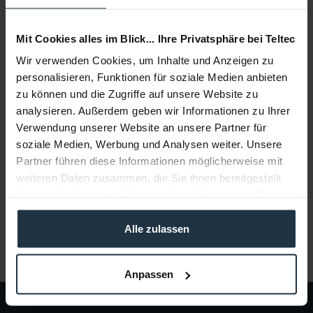
Add to
shopping cart
Mit Cookies alles im Blick... Ihre Privatsphäre bei Teltec
Wir verwenden Cookies, um Inhalte und Anzeigen zu
Description
personalisieren, Funktionen für soziale Medien anbieten
Hauptmerkmale FireWire 9 Pin Stecker auf 9 Pin Stecker zur
zu können und die Zugriffe auf unsere Website zu
Verbindung von Videokameras mit 9...
more
analysieren. Außerdem geben wir Informationen zu Ihrer
Verwendung unserer Website an unsere Partner für
Consultation
soziale Medien, Werbung und Analysen weiter. Unsere
Partner führen diese Informationen möglicherweise mit
weiteren Daten zusammen, die Sie ihnen bereitgestellt
Media
haben oder die sie im Rahmen Ihrer Nutzung der Dienste
gesammelt haben.
Manufacturer & Product Safety Information
Alle zulassen
Folgende Infos zum Hersteller sind verfübar......
more
Anpassen