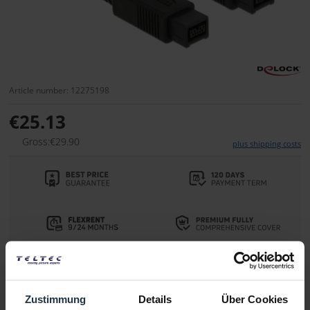
Article number: 12275198
€25.13
Gross:€29.90
plus shipping costs
Delivery time:
Please inquire about the delivery date
Zustimmung
Details
Über Cookies
Add to wishlist
Alternatives in stock