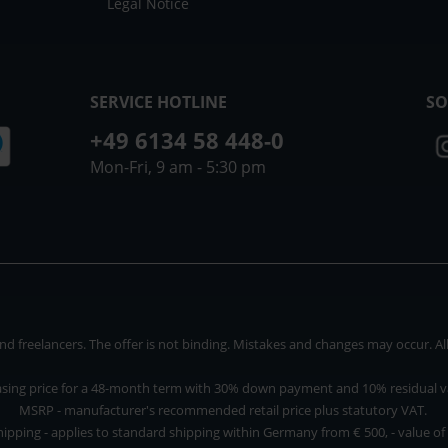
Legal Notice
SERVICE HOTLINE
SO
+49 6134 58 448-0
Mon-Fri, 9 am - 5:30 pm
 freelancers. The offer is not binding. Mistakes and changes may occur. All p
asing price for a 48-month term with 30% down payment and 10% residual v
MSRP - manufacturer's recommended retail price plus statutory VAT.
hipping - applies to standard shipping within Germany from € 500, - value of