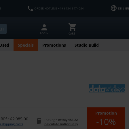
M
ORDER HOTLINE +49 6134 9474054
DE |
EN
CH
LOGIN
CART
Used
Specials
Promotions
Studio Build
Promotion
-10%
RP*: €2,985.00
mthly €51.22
Leasing:*
s shipping costs
Calculate individually