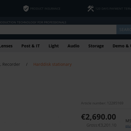
PRODUCT INSURANCE
120 DAYS PAYMENT TER
PRODUCTION TECHNOLOGY FOR PROFESSIONALS
SEAR
Lenses
Post & IT
Light
Audio
Storage
Demo & 
r, Recorder
/
Harddisk stationary
Article number: 12285169
€2,690.00
MS
Gross:€3,201.10
plu