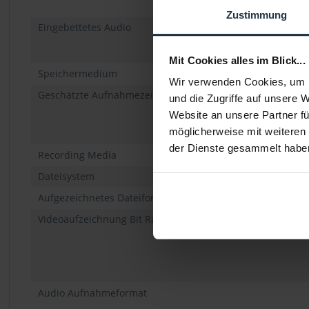
Zustimmung
Eingebettetes Audio
Mit Cookies alles im Blick...
Speichermedium
Wir verwenden Cookies, um I
Geschätzte Aufnahmezeit (min. pro 10 GB)
und die Zugriffe auf unsere 
Website an unsere Partner fü
möglicherweise mit weiteren
der Dienste gesammelt habe
Recording Media
Dateisystem
Aufgezeichnetes Dateiformat
Videoaufzeichnung Bit Rate / Color Sampling
Audio Aufnahmeformat