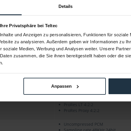
Details
SDI Eingang / Ausgang (8CH)
HDMI Eingang /Ausgang (8CH)
 Ihre Privatsphäre bei Teltec
2,5" SSD, USB Flash Drive, SD Card
nhalte und Anzeigen zu personalisieren, Funktionen für soziale
SD: 90 (Proxy), 39 (LT), 27 (Standar
Website zu analysieren. Außerdem geben wir Informationen zu I
HD: 27 (Proxy), 11.5 (LT), 8 (Standar
r soziale Medien, Werbung und Analysen weiter. Unsere Partner
3G: 13 (Proxy), 6 (LT), 4 (Standard),
 Daten zusammen, die Sie ihnen bereitgestellt haben oder die s
n.
SSD, USB, SD Card
exFAT
QuickTime .MOV
Anpassen
ProRes HQ 4:2:2
ProRes QuickTime 4:2:2
ProRes LT 4:2:2
ProRes Proxy 4:2:2
Uncompressed PCM
Sampling rate 48KHz 24bit