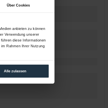
Über Cookies
 Medien anbieten zu können
d), 18 (HQ)
hrer Verwendung unserer
d), 5.5 (HQ)
 führen diese Informationen
 2.5 (HQ)
ie im Rahmen Ihrer Nutzung
Alle zulassen