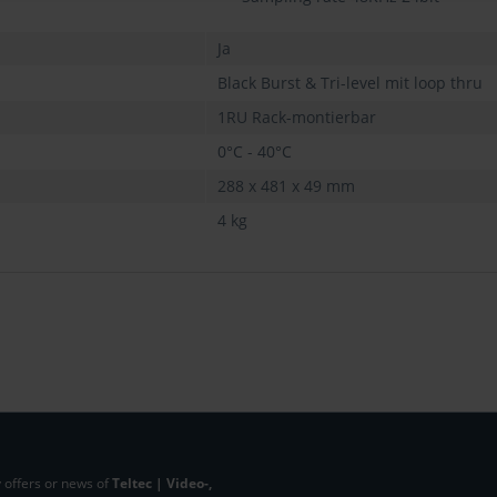
Ja
Black Burst & Tri-level mit loop thru
1RU Rack-montierbar
0°C - 40°C
288 x 481 x 49 mm
4 kg
 offers or news of
Teltec | Video-,