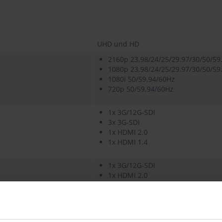
UHD und HD
2160p 23.98/24/25/29.97/30/50/59
1080p 23.98/24/25/29.97/30/50/59
1080i 50/59.94/60Hz
720p 50/59.94/60Hz
1x 3G/12G-SDI
3x 3G-SDI
1x HDMI 2.0
1x HDMI 1.4
1x 3G/12G-SDI
1x HDMI 2.0
3x HDMI 1.4
2x Balanced XLR (Stereo-Paar)
2x Balanced XLR (Stereo-Paar)