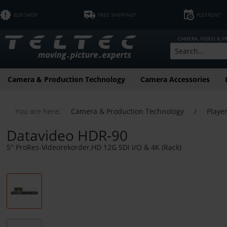
B2B SHOP
FREE SHIPPING*
FLEXRENT
CAMERA, VIDEO & 
Camera & Production Technology
Camera Accessories
You are here:
Camera & Production Technology
/
Playe
Datavideo HDR-90
5" ProRes-Videorekorder,HD 12G SDI I/O & 4K (Rack)