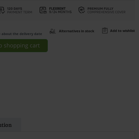
Add to wishlist
Alternatives in stock
e about the delivery date
o
shopping cart
ation