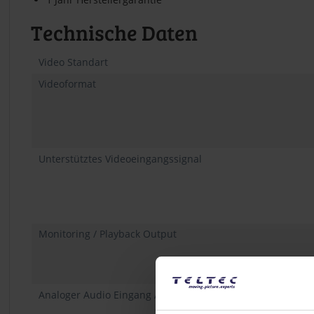
Technische Daten
Video Standart
Videoformat
Unterstütztes Videoeingangssignal
Monitoring / Playback Output
Analoger Audio Eingang / Ausgang