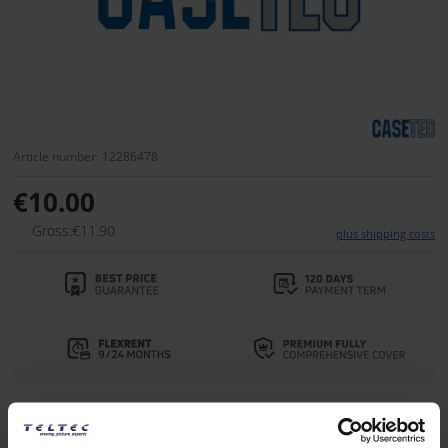
Article number: 12286478
€10.00
Gross:€11.90
plus shipping costs
Delivery time:
more than 4 weeks