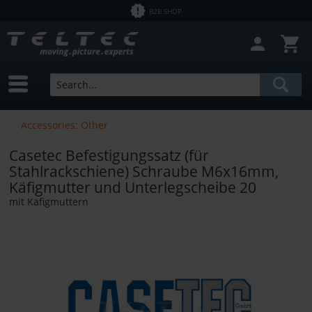
B2B SHOP
Close filter
In Stock
Brands
Casetec
Price
Accessories: Other
Casetec Befestigungssatz (für
from
€0.01
to
€5900.00
Stahlrackschiene) Schraube M6x16mm,
Käfigmutter und Unterlegscheibe 20
mit Käfigmuttern