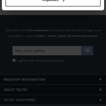
Folgende Infos zum Hersteller sind verfübar......
more
Subscribe to the
free newsletter
and ensure that you will no longer miss
any offers or news of
Teltec | Video-, Audio- & Studio-Equipment.
I agree with the
privacy policy
WEBSHOP INFORMATION
ABOUT TELTEC
TELTEC LOCATIONS