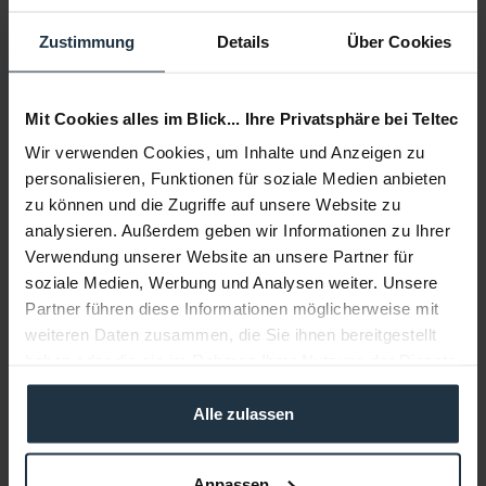
Add to wishlist
Alternatives in stock
Zustimmung
Details
Über Cookies
Add to
shopping cart
Mit Cookies alles im Blick... Ihre Privatsphäre bei Teltec
Description
Wir verwenden Cookies, um Inhalte und Anzeigen zu
Der Befestigungssatz beinhaltet alle wichtigen Bestandteile
personalisieren, Funktionen für soziale Medien anbieten
zur Befestigung von...
more
zu können und die Zugriffe auf unsere Website zu
analysieren. Außerdem geben wir Informationen zu Ihrer
Accessories
6
Verwendung unserer Website an unsere Partner für
Accessories and recommendations
soziale Medien, Werbung und Analysen weiter. Unsere
Partner führen diese Informationen möglicherweise mit
weiteren Daten zusammen, die Sie ihnen bereitgestellt
Consultation
haben oder die sie im Rahmen Ihrer Nutzung der Dienste
gesammelt haben.
Media
Alle zulassen
Manufacturer & Product Safety Information
Anpassen