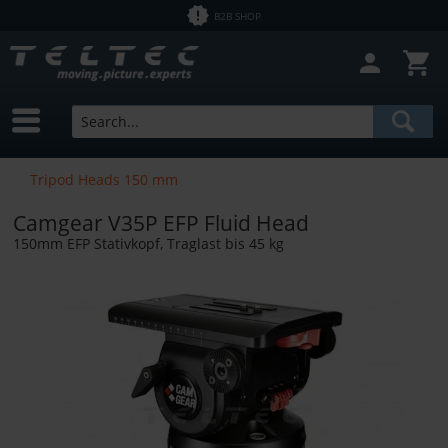
B2B SHOP
Close filter
In Stock
Brands
Camgear
Price
Tripod Heads 150 mm
CARTONI
Camgear V35P EFP Fluid Head
from
€4.16
to
€41858.00
150mm EFP Stativkopf, Traglast bis 45 kg