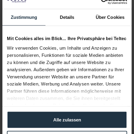
Delivery time:
Please inquire about the delivery date
Add to wishlist
Alternatives in stock
Zustimmung
Details
Über Cookies
Add to
shopping cart
Mit Cookies alles im Blick... Ihre Privatsphäre bei Teltec
Wir verwenden Cookies, um Inhalte und Anzeigen zu
Description
personalisieren, Funktionen für soziale Medien anbieten
Der Camgear V35P EFP Fluid-Kopf ermöglicht mit seinen
zu können und die Zugriffe auf unsere Website zu
acht wählbaren Schwenk- und...
more
analysieren. Außerdem geben wir Informationen zu Ihrer
Verwendung unserer Website an unsere Partner für
Accessories
10
soziale Medien, Werbung und Analysen weiter. Unsere
Accessories and recommendations
Partner führen diese Informationen möglicherweise mit
weiteren Daten zusammen, die Sie ihnen bereitgestellt
Consultation
haben oder die sie im Rahmen Ihrer Nutzung der Dienste
gesammelt haben.
Alle zulassen
Media