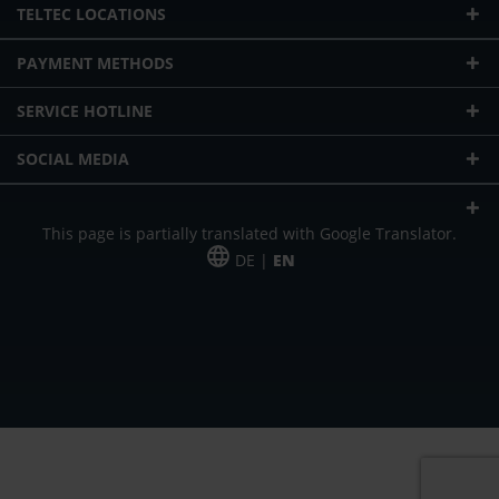
TELTEC LOCATIONS
PAYMENT METHODS
SERVICE HOTLINE
SOCIAL MEDIA
This page is partially translated with Google Translator.
DE |
EN
* plus shipping cost
Our offer is addressed to commercial customers, self-employed and
freelancers. The offer is non-binding. Mistakes and changes reserved. All prices
in Euro and plus the legally valid VAT & shipping costs.
*Leasing price at 48 Mon.
*Leasing price at 48 Mon.
PU = Packaging unit
MSRP = manufacturer's suggested retail price