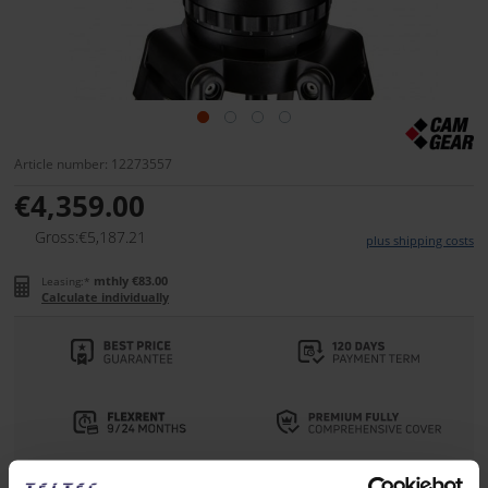
Article number: 12273557
€4,359.00
Gross:€5,187.21
plus shipping costs
mthly €83.00
Leasing:*
Calculate individually