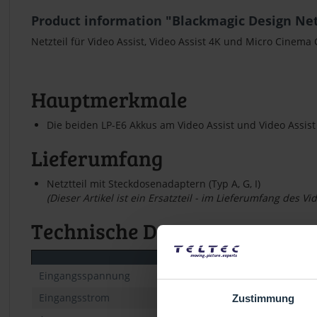
Product information "Blackmagic Design Ne
Netzteil für Video Assist, Video Assist 4K und Micro Cinem
Hauptmerkmale
Die beiden LP-E6 Akkus am Video Assist und Video Assis
Lieferumfang
Netztteil mit Steckdosenadaptern (Typ A, G, I)
(Dieser Artikel ist ein Ersatzteil - im Lieferumfang des 
Technische Daten
Eingangsspannung
Eingangsstrom
Zustimmung