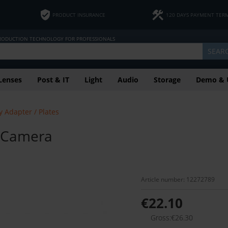
PRODUCT INSURANCE
120 DAYS PAYMENT TER
PRODUCTION TECHNOLOGY FOR PROFESSIONALS
SEAR
Lenses
Post & IT
Light
Audio
Storage
Demo & 
y Adapter / Plates
o Camera
Article number: 12272789
€22.10
Gross:€26.30