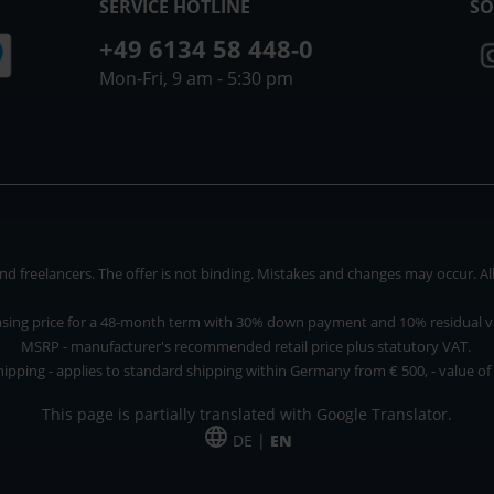
SERVICE HOTLINE
SO
+49 6134 58 448-0
Mon-Fri, 9 am - 5:30 pm
 freelancers. The offer is not binding. Mistakes and changes may occur. All p
asing price for a 48-month term with 30% down payment and 10% residual v
MSRP - manufacturer's recommended retail price plus statutory VAT.
hipping - applies to standard shipping within Germany from € 500, - value of
This page is partially translated with Google Translator.
DE |
EN
 and freelancers. The offer is non-binding. Mistakes and changes reserved. All p