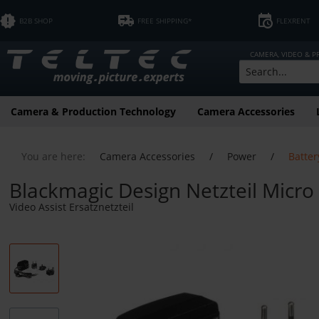
B2B SHOP
FREE SHIPPING*
FLEXRENT
CAMERA, VIDEO & 
Camera & Production Technology
Camera Accessories
You are here:
Camera Accessories
/
Power
/
Batter
Blackmagic Design Netzteil Micr
Video Assist Ersatznetzteil