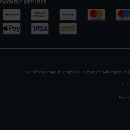
PAYMENT METHODS
Our offer is aimed at commercial customers, self-employed and
* Le
Free s
Our offer is addressed to commercial customers, self-employed