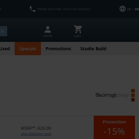
M
ORDER HOTLINE +49 6134 9474054
DE |
EN
CH
LOGIN
CART
Used
Specials
Promotions
Studio Build
Promotion
-15%
MSRP*: €26.00
plus shipping costs