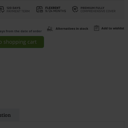
Add to wishlist
Alternatives in stock
days from the date of order
o
shopping cart
ation