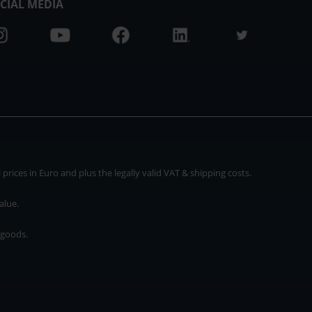
CIAL MEDIA
rices in Euro and plus the legally valid VAT & shipping costs.
alue.
 goods.
* plus shipping cost
rices in Euro and plus the legally valid VAT & shipping costs.