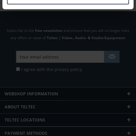
Subscribe to the
free newsletter
and ensure that you will no longer miss
any offers or news of
Teltec | Video-, Audio- & Studio-Equipment.
I agree with the
privacy policy
WEBSHOP INFORMATION
ABOUT TELTEC
TELTEC LOCATIONS
PAYMENT METHODS