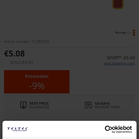
Article number: 12289333
€5.08
MSRP*: €5.60
Gross:€6.05
plus shipping costs
Promotion
-9%