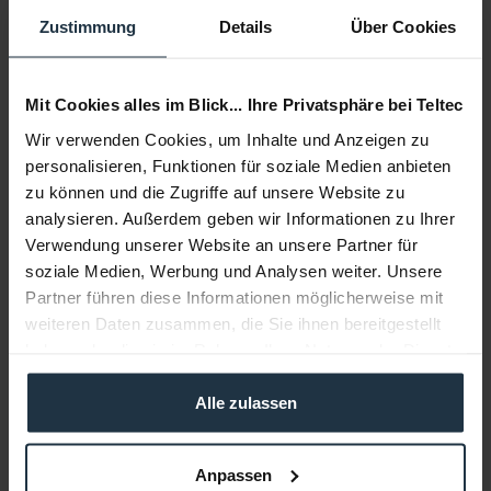
Delivery time:
Zustimmung
Details
Über Cookies
2-3 weeks from order
Add to wishlist
Alternatives in stock
Mit Cookies alles im Blick... Ihre Privatsphäre bei Teltec
Add to
shopping cart
Wir verwenden Cookies, um Inhalte und Anzeigen zu
personalisieren, Funktionen für soziale Medien anbieten
zu können und die Zugriffe auf unsere Website zu
Description
analysieren. Außerdem geben wir Informationen zu Ihrer
Montageschrauben für URSA Mini Pro Kamera und URSA
Verwendung unserer Website an unsere Partner für
Mini Pro EF Mount. Lieferumfang 8x...
more
soziale Medien, Werbung und Analysen weiter. Unsere
Partner führen diese Informationen möglicherweise mit
Consultation
weiteren Daten zusammen, die Sie ihnen bereitgestellt
haben oder die sie im Rahmen Ihrer Nutzung der Dienste
gesammelt haben.
Media
Alle zulassen
Manufacturer & Product Safety Information
Anpassen
Folgende Infos zum Hersteller sind verfübar......
more