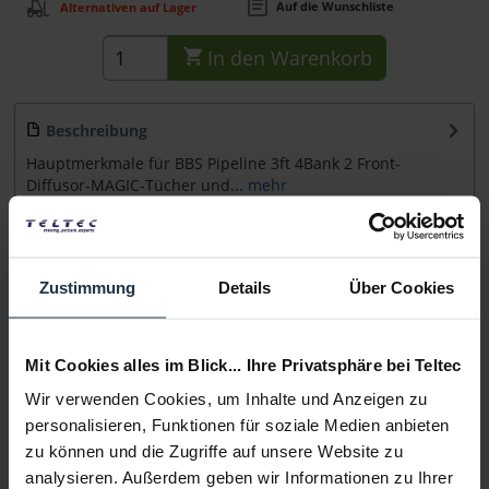
Auf die Wunschliste
Alternativen auf Lager
In den
Warenkorb
Beschreibung
Hauptmerkmale für BBS Pipeline 3ft 4Bank 2 Front-
Diffusor-MAGIC-Tücher und...
mehr
Beratung
Zustimmung
Details
Über Cookies
Medien
Mit Cookies alles im Blick... Ihre Privatsphäre bei Teltec
Infos zu Hersteller & Produktsicherheit
Wir verwenden Cookies, um Inhalte und Anzeigen zu
Folgende Infos zum Hersteller sind verfübar......
mehr
personalisieren, Funktionen für soziale Medien anbieten
zu können und die Zugriffe auf unsere Website zu
Weitere Artikel von DoPchoice ansehen
analysieren. Außerdem geben wir Informationen zu Ihrer