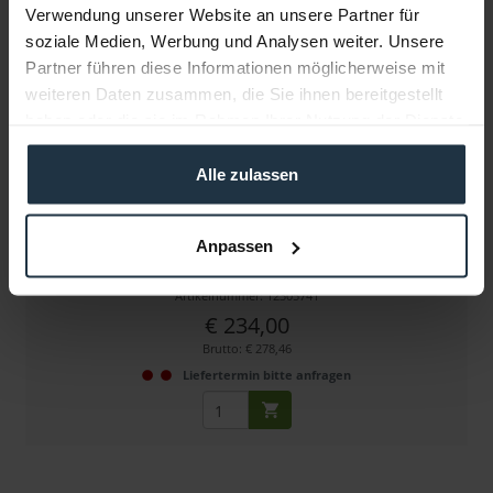
Verwendung unserer Website an unsere Partner für
soziale Medien, Werbung und Analysen weiter. Unsere
Partner führen diese Informationen möglicherweise mit
weiteren Daten zusammen, die Sie ihnen bereitgestellt
haben oder die sie im Rahmen Ihrer Nutzung der Dienste
gesammelt haben.
Alle zulassen
DoPchoice SBM11 SNAPBAG
Anpassen
für 1x1 Panels
Artikelnummer: 12305741
€ 234,00
Brutto: € 278,46
Liefertermin bitte anfragen