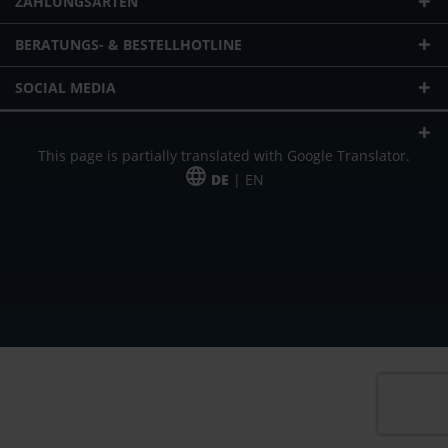
ZAHLUNGSARTEN
BERATUNGS- & BESTELLHOTLINE
SOCIAL MEDIA
This page is partially translated with Google Translator.
DE
| EN
* zzgl. Versandkosten
Unser Angebot richtet sich an gewerbliche Kunden, Selbständige und
Freiberufler. Das Angebot ist freibleibend. Irrtümer und Änderungen
vorbehalten. Alle Preise in Euro und zzgl. der gesetzlich gültigen
Mehrwertsteuer & Versandkosten.
*Leasingpreis bei 48 Mon.
*Leasingpreis bei 48 Mon.
VPE = Verpackungseinheit
UVP = unverbindliche Preisempfehlung des Herstellers (Nettopreis)