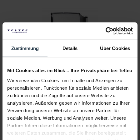
Zustimmung
Details
Über Cookies
Litepanels Astra IP 2x1 Snapbag Softbox
Softbox für Astra IP 2x1 Bi-Color LED Panel
Mit Cookies alles im Blick... Ihre Privatsphäre bei Teltec
Artikelnummer: 12320412
Wir verwenden Cookies, um Inhalte und Anzeigen zu
€ 319,55
-23%
personalisieren, Funktionen für soziale Medien anbieten
Brutto: € 380,26
zu können und die Zugriffe auf unsere Website zu
sofort ab Lager
analysieren. Außerdem geben wir Informationen zu Ihrer
Verwendung unserer Website an unsere Partner für
soziale Medien, Werbung und Analysen weiter. Unsere
Partner führen diese Informationen möglicherweise mit
weiteren Daten zusammen, die Sie ihnen bereitgestellt