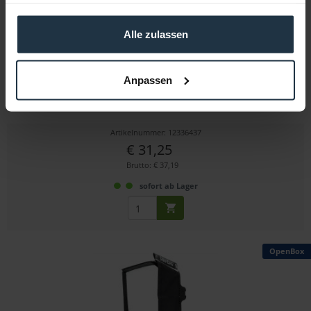
haben oder die sie im Rahmen Ihrer Nutzung der Dienste
gesammelt haben.
Alle zulassen
Amaran Pano 120c Softbox
Anpassen
Lichtformer für die amaran Pano 120c
Artikelnummer: 12336437
€ 31,25
Brutto: € 37,19
sofort ab Lager
OpenBox