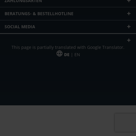
ZAHLUNGSARTEN
BERATUNGS- & BESTELLHOTLINE
SOCIAL MEDIA
This page is partially translated with Google Translator.
DE
| EN
* zzgl. Versandkosten
Unser Angebot richtet sich an gewerbliche Kunden, Selbständige und
Freiberufler. Das Angebot ist freibleibend. Irrtümer und Änderungen
vorbehalten. Alle Preise in Euro und zzgl. der gesetzlich gültigen
Mehrwertsteuer & Versandkosten.
*Leasingpreis bei 48 Mon.
*Leasingpreis bei 48 Mon.
VPE = Verpackungseinheit
UVP = unverbindliche Preisempfehlung des Herstellers (Nettopreis)