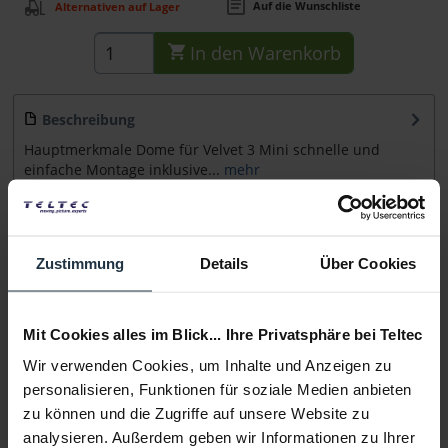
Auf die Wunschliste
Alternativen auf Lager
In den
Warenkorb
Beschreibung
Hauptmerkmale Dome für Velvet 3 Mini schnelle und
einfache Montage inklusive...
mehr
Beratung
Zustimmung
Details
Über Cookies
Medien
Mit Cookies alles im Blick... Ihre Privatsphäre bei Teltec
Infos zu Hersteller & Produktsicherheit
Wir verwenden Cookies, um Inhalte und Anzeigen zu
Folgende Infos zum Hersteller sind verfübar......
mehr
personalisieren, Funktionen für soziale Medien anbieten
zu können und die Zugriffe auf unsere Website zu
Weitere Artikel von DoPchoice ansehen
analysieren. Außerdem geben wir Informationen zu Ihrer