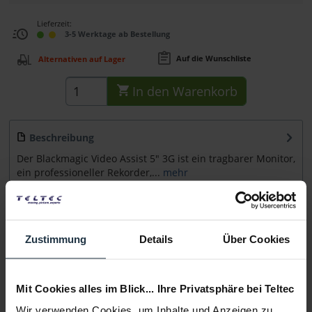
Lieferzeit:
3-5 Werktage ab Bestellung
Auf die Wunschliste
Alternativen auf Lager
In den
Warenkorb
Beschreibung
Der Blackmagic Video Assist 5" 3G ist ein tragbarer Monitor,
ein professioneller Rekorder,...
mehr
Zubehör
21
Zubehör und Empfehlungen
Zustimmung
Details
Über Cookies
Beratung
Mit Cookies alles im Blick... Ihre Privatsphäre bei Teltec
Medien
Wir verwenden Cookies, um Inhalte und Anzeigen zu