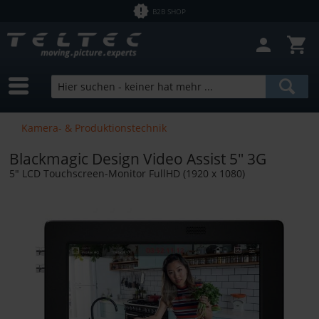
B2B SHOP
Filter schließen
Sofort lieferbar
Hersteller
Swit
Preis
Kamera- & Produktionstechnik
Bundle Products
Blackmagic Design Video Assist 5" 3G
von
0,01 €
bis
246892,00 €
5" LCD Touchscreen-Monitor FullHD (1920 x 1080)