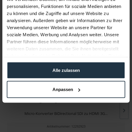
personalisieren, Funktionen für soziale Medien anbieten
zu können und die Zugriffe auf unsere Website zu
Infos zu Hersteller & Produktsicherheit
analysieren. Außerdem geben wir Informationen zu Ihrer
Folgende Infos zum Hersteller sind verfübar......
mehr
Verwendung unserer Website an unsere Partner für
soziale Medien, Werbung und Analysen weiter. Unsere
Partner führen diese Informationen möglicherweise mit
Weitere Artikel von Blackmagic Design ansehen
weiteren Daten zusammen, die Sie ihnen bereitgestellt
haben oder die sie im Rahmen Ihrer Nutzung der Dienste
gesammelt haben.
Alle zulassen
Anpassen
Blackmagic Design Micro Converter BiDir....
Micro-Konverter BiDirectional SDI zu HDMI 3G...
Artikelnummer: 12292923