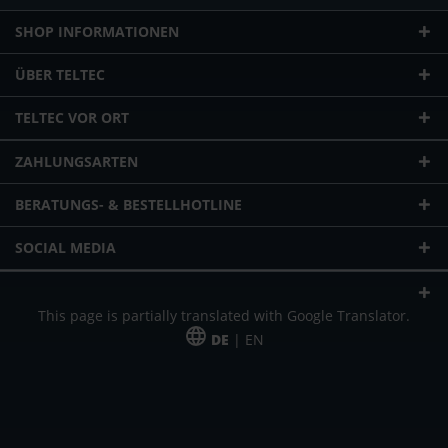
SHOP INFORMATIONEN
ÜBER TELTEC
TELTEC VOR ORT
ZAHLUNGSARTEN
BERATUNGS- & BESTELLHOTLINE
SOCIAL MEDIA
This page is partially translated with Google Translator.
DE
| EN
* zzgl. Versandkosten
Unser Angebot richtet sich an gewerbliche Kunden, Selbständige und
Freiberufler. Das Angebot ist freibleibend. Irrtümer und Änderungen
vorbehalten. Alle Preise in Euro und zzgl. der gesetzlich gültigen
Mehrwertsteuer & Versandkosten.
*Leasingpreis bei 48 Mon.