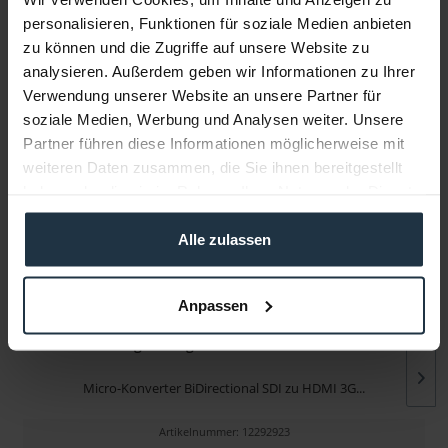
personalisieren, Funktionen für soziale Medien anbieten
zu können und die Zugriffe auf unsere Website zu
Infos zu Hersteller & Produktsicherheit
analysieren. Außerdem geben wir Informationen zu Ihrer
Folgende Infos zum Hersteller sind verfübar......
mehr
Verwendung unserer Website an unsere Partner für
soziale Medien, Werbung und Analysen weiter. Unsere
Partner führen diese Informationen möglicherweise mit
Weitere Artikel von Blackmagic Design ansehen
weiteren Daten zusammen, die Sie ihnen bereitgestellt
haben oder die sie im Rahmen Ihrer Nutzung der Dienste
gesammelt haben.
Alle zulassen
Anpassen
Blackmagic Design Micro Converter BiDir....
Micro-Konverter BiDirectional SDI zu HDMI 3G...
Artikelnummer: 12292923