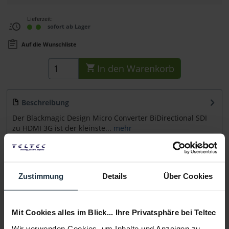
Lieferzeit:
sofort ab Lager
Auf die Wunschliste
In den
Warenkorb
Beschreibung
Der Blackmagic Design Micro Converter BiDirectional SDI
zu HDMI 3G ist der kleinste...
mehr
Zubehör
17
Zubehör und Empfehlungen
Zustimmung
Details
Über Cookies
Beratung
Mit Cookies alles im Blick... Ihre Privatsphäre bei Teltec
Medien
Wir verwenden Cookies, um Inhalte und Anzeigen zu