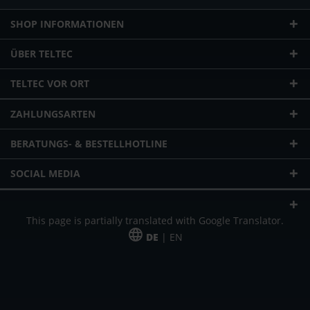
SHOP INFORMATIONEN
ÜBER TELTEC
TELTEC VOR ORT
ZAHLUNGSARTEN
BERATUNGS- & BESTELLHOTLINE
SOCIAL MEDIA
This page is partially translated with Google Translator.
DE
| EN
* zzgl. Versandkosten
Unser Angebot richtet sich an gewerbliche Kunden, Selbständige und
Freiberufler. Das Angebot ist freibleibend. Irrtümer und Änderungen
vorbehalten. Alle Preise in Euro und zzgl. der gesetzlich gültigen
Mehrwertsteuer & Versandkosten.