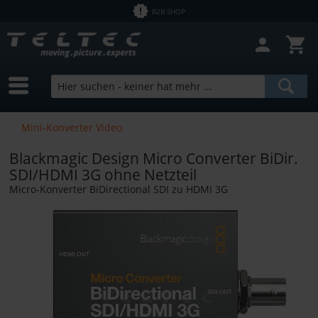
B2B SHOP
Filter schließen
Sofort lieferbar
Hersteller
Kramer
Preis
Mini-Konverter Video
TT|cable
Blackmagic Design Micro Converter BiDir.
von
0,00 €
bis
11210,00 €
SDI/HDMI 3G ohne Netzteil
Micro-Konverter BiDirectional SDI zu HDMI 3G