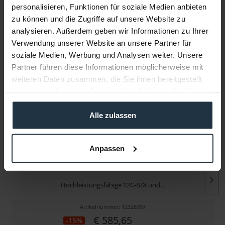
personalisieren, Funktionen für soziale Medien anbieten
zu können und die Zugriffe auf unsere Website zu
Infos zu Hersteller & Produktsicherheit
analysieren. Außerdem geben wir Informationen zu Ihrer
Folgende Infos zum Hersteller sind verfübar......
mehr
Verwendung unserer Website an unsere Partner für
soziale Medien, Werbung und Analysen weiter. Unsere
Weitere Artikel von Blackmagic Design ansehen
Partner führen diese Informationen möglicherweise mit
weiteren Daten zusammen, die Sie ihnen bereitgestellt
haben oder die sie im Rahmen Ihrer Nutzung der Dienste
gesammelt haben.
Alle zulassen
Anpassen
Blackmagic Design DeckLink 8K Pro G2
Hochleistungsfähige 12G-SDI und...
Artikelnummer: 12326397
€ 585,65
-15%