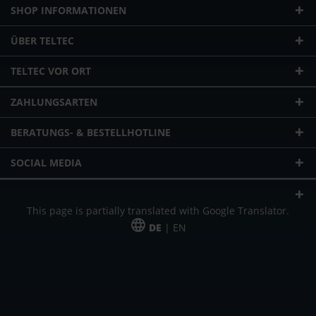
SHOP INFORMATIONEN
ÜBER TELTEC
TELTEC VOR ORT
ZAHLUNGSARTEN
BERATUNGS- & BESTELLHOTLINE
SOCIAL MEDIA
This page is partially translated with Google Translator.
DE
| EN
* zzgl. Versandkosten
Unser Angebot richtet sich an gewerbliche Kunden, Selbständige und
Freiberufler. Das Angebot ist freibleibend. Irrtümer und Änderungen
vorbehalten. Alle Preise in Euro und zzgl. der gesetzlich gültigen
Mehrwertsteuer & Versandkosten.
*Leasingpreis bei 48 Mon.
*Leasingpreis bei 48 Mon.