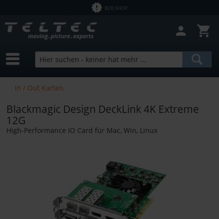
B2B SHOP
Filter schließen
Sofort lieferbar
Hersteller
Canare
Preis
In / Out Karten
Blackmagic Design DeckLink 4K Extreme
von
0,00 €
bis
11210,00 €
12G
High-Performance IO Card für Mac, Win, Linux