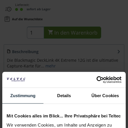
Lieferzeit:
sofort ab Lager
Auf die Wunschliste
In den
Warenkorb
Beschreibung
Die Blackmagic DeckLink 4K Extreme 12G ist die ultimative
Capture-Karte für...
mehr
Zubehör
7
Zubehör und Empfehlungen
Zustimmung
Details
Über Cookies
Beratung
Mit Cookies alles im Blick... Ihre Privatsphäre bei Teltec
Medien
Wir verwenden Cookies, um Inhalte und Anzeigen zu