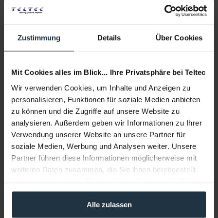
Infos zu Hersteller & Produktsicherheit
Zustimmung
Details
Über Cookies
Folgende Infos zum Hersteller sind verfübar......
mehr
Weitere Artikel von Blackmagic Design ansehen
Mit Cookies alles im Blick... Ihre Privatsphäre bei Teltec
Wir verwenden Cookies, um Inhalte und Anzeigen zu
personalisieren, Funktionen für soziale Medien anbieten
zu können und die Zugriffe auf unsere Website zu
analysieren. Außerdem geben wir Informationen zu Ihrer
Verwendung unserer Website an unsere Partner für
soziale Medien, Werbung und Analysen weiter. Unsere
Partner führen diese Informationen möglicherweise mit
Blackmagic Design DaVinci Resolve Speed Editor...
weiteren Daten zusammen, die Sie ihnen bereitgestellt
haben oder die sie im Rahmen Ihrer Nutzung der Dienste
Editor-Keyboard für DaVinci Resolve mit DaVinci...
gesammelt haben.
Alle zulassen
Artikelnummer: 12292700