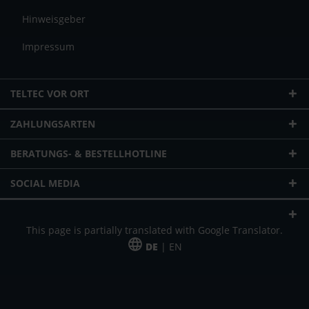
Hinweisgeber
Impressum
TELTEC VOR ORT
ZAHLUNGSARTEN
BERATUNGS- & BESTELLHOTLINE
SOCIAL MEDIA
This page is partially translated with Google Translator.
DE
| EN
* zzgl. Versandkosten
Unser Angebot richtet sich an gewerbliche Kunden, Selbständige und
Freiberufler. Das Angebot ist freibleibend. Irrtümer und Änderungen
vorbehalten. Alle Preise in Euro und zzgl. der gesetzlich gültigen