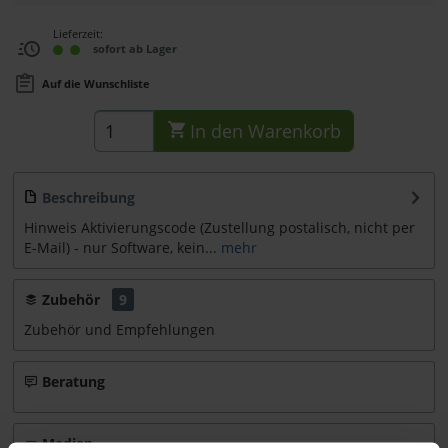
Lieferzeit:
sofort ab Lager
Auf die Wunschliste
In den
Warenkorb
Beschreibung
Hinweis Aktivierungscode (Zustellung postalisch, nicht per
E-Mail) - nur Software, kein...
mehr
Zubehör
9
Zubehör und Empfehlungen
Beratung
Medien