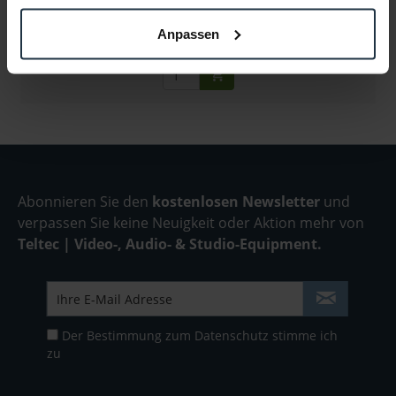
€ 306,64
-12%
Brutto: € 364,90
Anpassen
sofort ab Lager
Abonnieren Sie den
kostenlosen Newsletter
und
verpassen Sie keine Neuigkeit oder Aktion mehr von
Teltec | Video-, Audio- & Studio-Equipment.
Der Bestimmung zum
Datenschutz
stimme ich
zu