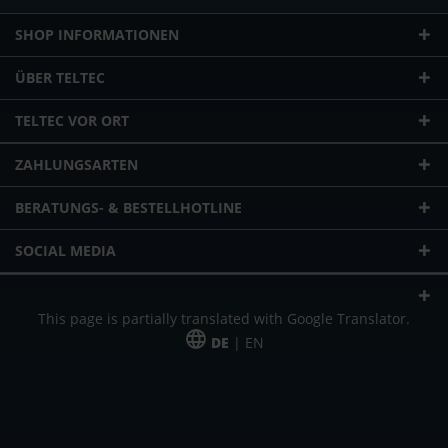
SHOP INFORMATIONEN
ÜBER TELTEC
TELTEC VOR ORT
ZAHLUNGSARTEN
BERATUNGS- & BESTELLHOTLINE
SOCIAL MEDIA
This page is partially translated with Google Translator.
DE
| EN
* zzgl. Versandkosten
Unser Angebot richtet sich an gewerbliche Kunden, Selbständige und
Freiberufler. Das Angebot ist freibleibend. Irrtümer und Änderungen
vorbehalten. Alle Preise in Euro und zzgl. der gesetzlich gültigen
Mehrwertsteuer & Versandkosten.