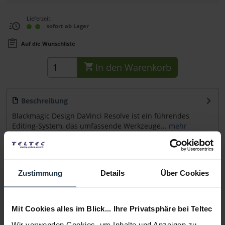
Lieferzeit:
sofort ab Lager
Auf die Wunschliste
In den
Warenkorb
Beschreibung
Blackmagic Design DaVinci Resolve ist ein führendes
Editing-System, das umfassende Werkzeuge...
mehr
Zubehör
9
Zubehör und Empfehlungen
Zustimmung
Details
Über Cookies
Beratung
Mit Cookies alles im Blick... Ihre Privatsphäre bei Teltec
Medien
Wir verwenden Cookies, um Inhalte und Anzeigen zu