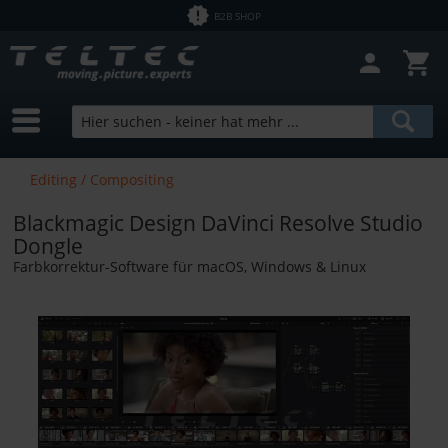
B2B SHOP
Filter schließen
Sofort lieferbar
Hersteller
Blackmagic Design
Preis
Editing / Compositing
LogicKeyboard
Blackmagic Design DaVinci Resolve Studio
Tangent
von
3,78 €
bis
3597,00 €
Dongle
Farbkorrektur-Software für macOS, Windows & Linux