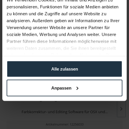
personalisieren, Funktionen für soziale Medien anbieten
zu können und die Zugriffe auf unsere Website zu
Infos zu Hersteller & Produktsicherheit
analysieren. Außerdem geben wir Informationen zu Ihrer
Folgende Infos zum Hersteller sind verfübar......
mehr
Verwendung unserer Website an unsere Partner für
soziale Medien, Werbung und Analysen weiter. Unsere
Partner führen diese Informationen möglicherweise mit
Weitere Artikel von Blackmagic Design ansehen
weiteren Daten zusammen, die Sie ihnen bereitgestellt
haben oder die sie im Rahmen Ihrer Nutzung der Dienste
gesammelt haben.
Alle zulassen
Anpassen
Blackmagic Design DaVinci Resolve Studio
Farbkorrektur- und Editing Software für OSX und...
Artikelnummer: 12256033