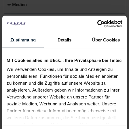
Medien
Infos zu Hersteller & Produktsicherheit
Folgende Infos zum Hersteller sind verfübar......
mehr
Zustimmung
Details
Über Cookies
Weitere Artikel von Blackmagic Design ansehen
Mit Cookies alles im Blick... Ihre Privatsphäre bei Teltec
Wir verwenden Cookies, um Inhalte und Anzeigen zu
personalisieren, Funktionen für soziale Medien anbieten
zu können und die Zugriffe auf unsere Website zu
analysieren. Außerdem geben wir Informationen zu Ihrer
Verwendung unserer Website an unsere Partner für
soziale Medien, Werbung und Analysen weiter. Unsere
Blackmagic Design ATEM SDI Pro ISO
Partner führen diese Informationen möglicherweise mit
kompakter Digitaler SDI Live-Videomischer mit vier...
weiteren Daten zusammen, die Sie ihnen bereitgestellt
haben oder die sie im Rahmen Ihrer Nutzung der Dienste