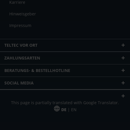
Karriere
Hinweisgeber
Impressum
TELTEC VOR ORT
ZAHLUNGSARTEN
BERATUNGS- & BESTELLHOTLINE
SOCIAL MEDIA
This page is partially translated with Google Translator.
DE
| EN
* zzgl. Versandkosten
Unser Angebot richtet sich an gewerbliche Kunden, Selbständige und
Freiberufler. Das Angebot ist freibleibend. Irrtümer und Änderungen