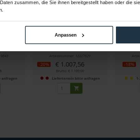
 Daten zusammen, die Sie ihnen bereitgestellt haben oder die s
n.
erterkarte
Yamaha MY8ADDA96 Interface
Y
Anpassen
-SUB, 24 Bit
( CH Da AD Karte, 96 KHz
Rackmonta
19843
Artikelnummer: 12227829
Arti
€ 1.007,56
-20%
-18%
98
Brutto: € 1.199,00
e anfragen
Liefertermin bitte anfragen
1-