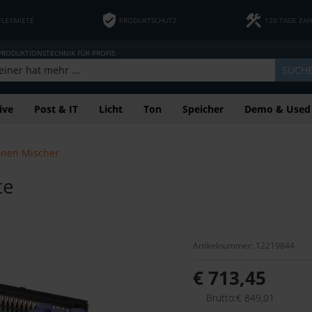
FLEXMIETE
PRODUKTSCHUTZ
120 TAGE ZA
 PRODUKTIONSTECHNIK FÜR PROFIS
SUCH
ive
Post & IT
Licht
Ton
Speicher
Demo & Used
onen Mischer
te
Artikelnummer: 12219844
€ 713,45
Brutto:€ 849,01