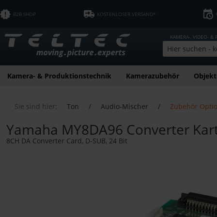
B2B SHOP
KOSTENLOSER VERSAND*
KAMERA-, VIDEO- &
Kamera- & Produktionstechnik
Kamerazubehör
Objekt
Sie sind hier:
Ton
/
Audio-Mischer
/
Zubehör Opti
Yamaha MY8DA96 Converter Kar
8CH DA Converter Card, D-SUB, 24 Bit