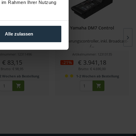
ie im Rahmen Ihrer Nutzung
amaha RK-DM3
Yamaha DM7 Control
Alle zulassen
gesatz für DM3 und DM3
Erweuterungscontroller, inkl. Broadcast-
Standard
/...
kelnummer: 12311496
Artikelnummer: 12313135
€ 83,15
€ 3.941,18
-21%
Brutto: € 98,95
Brutto: € 4.690,00
2 Wochen ab Bestellung
1-2 Wochen ab Bestellung