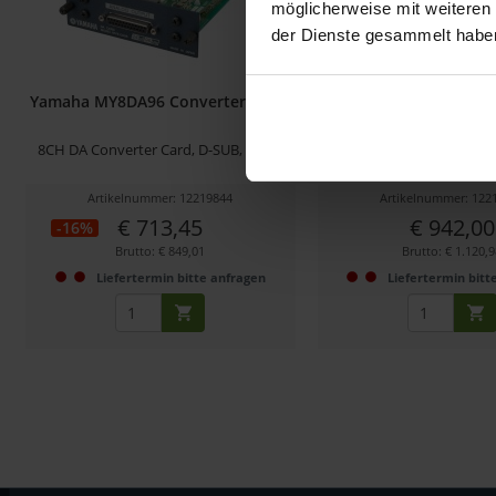
möglicherweise mit weiteren
der Dienste gesammelt habe
Yamaha MY8DA96 Converter Karte
Yamaha MY8AD96 Conv
8CH DA Converter Card, D-SUB, 24 Bit
8CH DA Converter Card, D
Artikelnummer: 12219844
Artikelnummer: 122
€ 713,45
€ 942,00
-16%
Brutto: € 849,01
Brutto: € 1.120,
Liefertermin bitte anfragen
Liefertermin bitt