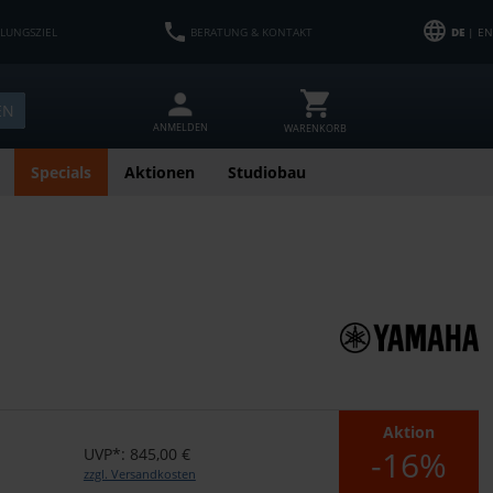
HLUNGSZIEL
BERATUNG & KONTAKT
DE
| EN
EN
ANMELDEN
WARENKORB
Specials
Aktionen
Studiobau
Aktion
-16%
UVP*: 845,00 €
zzgl. Versandkosten