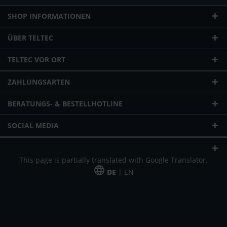
SHOP INFORMATIONEN
ÜBER TELTEC
TELTEC VOR ORT
ZAHLUNGSARTEN
BERATUNGS- & BESTELLHOTLINE
SOCIAL MEDIA
This page is partially translated with Google Translator.
DE
| EN
* zzgl. Versandkosten
Unser Angebot richtet sich an gewerbliche Kunden, Selbständige und
Freiberufler. Das Angebot ist freibleibend. Irrtümer und Änderungen
vorbehalten. Alle Preise in Euro und zzgl. der gesetzlich gültigen
Mehrwertsteuer & Versandkosten.
*Leasingpreis bei 48 Mon.