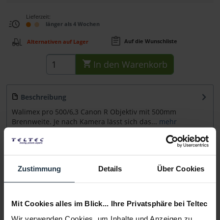
Lieferzeit:
länger als 4 Wochen
Auf die Wunschliste
Alternativen auf Lager
In den
Warenkorb
Beschreibung
Walimex pro 500/6,3 Canon R Objektiv mit 500mm
Brennweite. Je nach Kamera lässt sich das...
mehr
Zubehör
3
Zubehör und Empfehlungen
Zustimmung
Details
Über Cookies
Beratung
Mit Cookies alles im Blick... Ihre Privatsphäre bei Teltec
Medien
Wir verwenden Cookies, um Inhalte und Anzeigen zu