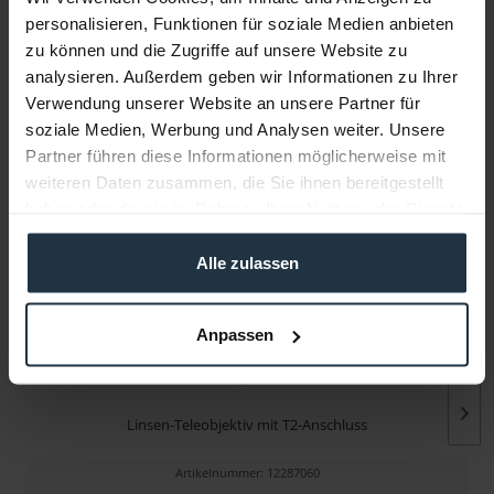
personalisieren, Funktionen für soziale Medien anbieten
zu können und die Zugriffe auf unsere Website zu
Infos zu Hersteller & Produktsicherheit
analysieren. Außerdem geben wir Informationen zu Ihrer
Folgende Infos zum Hersteller sind verfübar......
mehr
Verwendung unserer Website an unsere Partner für
soziale Medien, Werbung und Analysen weiter. Unsere
Partner führen diese Informationen möglicherweise mit
Weitere Artikel von walimex pro ansehen
weiteren Daten zusammen, die Sie ihnen bereitgestellt
haben oder die sie im Rahmen Ihrer Nutzung der Dienste
gesammelt haben.
Alle zulassen
Anpassen
walimex 500/8,0 DSLR Canon R
Linsen-Teleobjektiv mit T2-Anschluss
Artikelnummer: 12287060