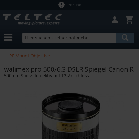
B2B SHOP
Filter schließen
Sofort lieferbar
Hersteller
Zeiss
Preis
RF Mount Objektive
walimex pro 500/6,3 DSLR Spiegel Canon R
von
0,60 €
bis
4461,34 €
500mm Spiegelobjektiv mit T2-Anschluss