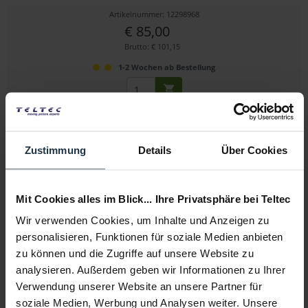
Artikelnummer: 12298968
€ 85,00
Brutto: € 101,15
1-2 Wochen ab Bestellung
Zustimmung
Details
Über Cookies
Mit Cookies alles im Blick... Ihre Privatsphäre bei Teltec
Wir verwenden Cookies, um Inhalte und Anzeigen zu
Vocas Side Cage Bracket for RED V-RAPTOR
personalisieren, Funktionen für soziale Medien anbieten
zu können und die Zugriffe auf unsere Website zu
seitliche Halterung mit 1/4", 3/8" Gewinden und...
analysieren. Außerdem geben wir Informationen zu Ihrer
Artikelnummer: 12311111
Verwendung unserer Website an unsere Partner für
€ 89,00
soziale Medien, Werbung und Analysen weiter. Unsere