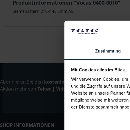
Produktinformationen "Vocas 0400-0010"
Siemensstern 210x148,5mm A5
Zustimmung
Mit Cookies alles im Blick...
Wir verwenden Cookies, um I
Abonnieren Sie den
kostenlosen Newsletter
und verpassen
und die Zugriffe auf unsere 
Aktion mehr von
Teltec | Video-, Audio- & Studio-Equipm
Website an unsere Partner fü
möglicherweise mit weiteren
der Dienste gesammelt habe
SHOP INFORMATIONEN