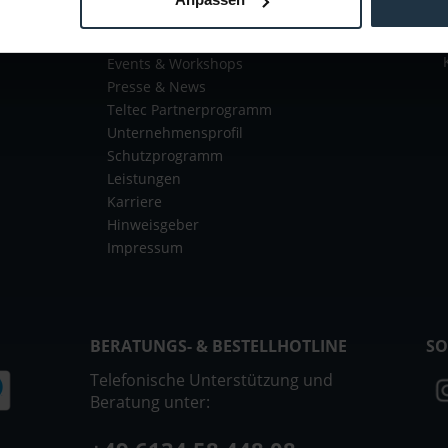
echt
Brands
tz
Solutions
Events & Workshops
Presse & News
Teltec Partnerprogramm
Unternehmensprofil
Schutzprogramm
Leistungen
Karriere
Hinweisgeber
Impressum
BERATUNGS- & BESTELLHOTLINE
SO
Telefonische Unterstützung und
Beratung unter: