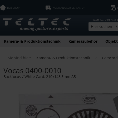
B2B SHOP
KOSTENLOSER VERSAND*
KAMERA-, VIDEO- &
Kamera- & Produktionstechnik
Kamerazubehör
Objekt
Sie sind hier:
Kamera- & Produktionstechnik
/
Camcord
Vocas 0400-0010
Backfocus / White Card, 210x148,5mm A5