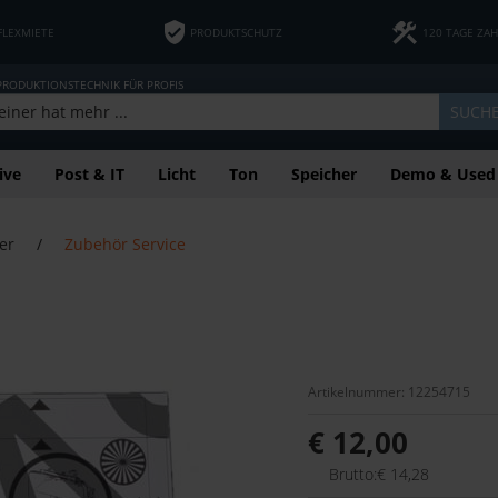
FLEXMIETE
PRODUKTSCHUTZ
120 TAGE ZA
 PRODUKTIONSTECHNIK FÜR PROFIS
SUCH
ive
Post & IT
Licht
Ton
Speicher
Demo & Used
er
/
Zubehör Service
Artikelnummer: 12254715
€ 12,00
Brutto:€ 14,28