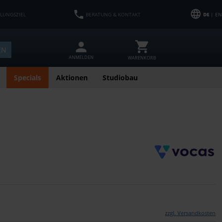
HLUNGSZIEL
BERATUNG & KONTAKT
DE
| EN
EN
ANMELDEN
WARENKORB
Specials
Aktionen
Studiobau
zzgl. Versandkosten