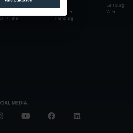
Rhein-Main
Berlin
Salzburg
Köln
München
Wien
Karlsruhe
Hamburg
CIAL MEDIA