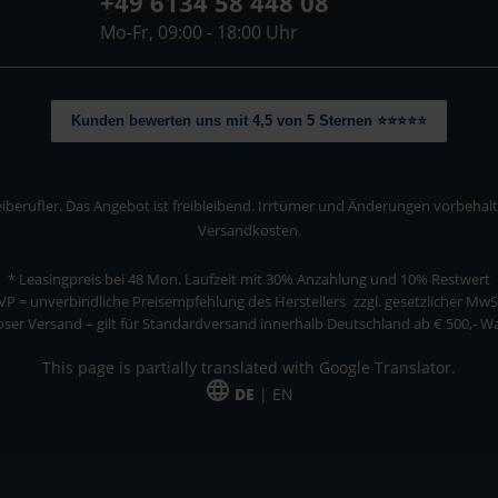
+49 6134 58 448 08
Mo-Fr, 09:00 - 18:00 Uhr
Kunden bewerten uns mit 4,5 von 5 Sternen ⭐⭐⭐⭐⭐
berufler. Das Angebot ist freibleibend. Irrtümer und Änderungen vorbehalten
Versandkosten.
* Leasingpreis bei 48 Mon.
Laufzeit mit 30% Anzahlung und 10% Restwert
VP = unverbindliche Preisempfehlung des Herstellers
zzgl. gesetzlicher MwS
ser Versand – gilt für Standardversand innerhalb Deutschland ab € 500,- 
This page is partially translated with Google Translator.
DE
| EN
ler. Das Angebot ist freibleibend. Irrtümer und Änderungen vorbehalten. Alle Pre
*Leasingpreis bei 48 Mon.
*Leasingpreis bei 48 Mon.
VPE = Verpackungseinheit