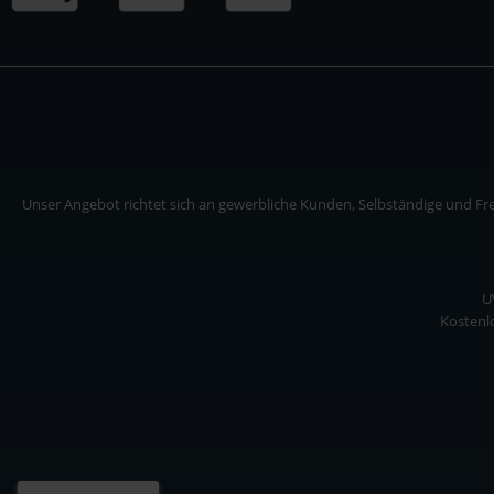
Unser Angebot richtet sich an gewerbliche Kunden, Selbständige und Frei
U
Kostenlo
Unser Angebot richtet sich an gewerbliche Kunden, Selbständige und Freiberuf