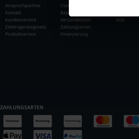
Ansprechpartner
Cookie-Einstellung
Widerrufsr
Kontakt
Reparatur-Formular
Datenschu
Kundenservice
Versandkosten
AGB
Elektrogerätegesetz
Zahlungsarten
Produktservice
Finanzierung
ZAHLUNGSARTEN