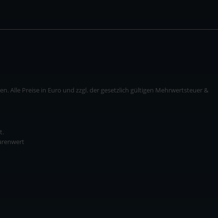
. Alle Preise in Euro und zzgl. der gesetzlich gültigen Mehrwertsteuer &
t.
Warenwert
* zzgl. Versandkosten
ise in Euro und zzgl. der gesetzlich gültigen Mehrwertsteuer & Versandkosten.