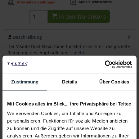
Auf die Wunschliste
Alternativen auf Lager
In den
Warenkorb
Beschreibung
Der Visible Dust FlexoDome für MFT erleichtert die gezielte
Reinigung des empfindlichen...
mehr
Beratung
Zustimmung
Details
Über Cookies
Medien
Mit Cookies alles im Blick... Ihre Privatsphäre bei Teltec
Infos zu Hersteller & Produktsicherheit
Wir verwenden Cookies, um Inhalte und Anzeigen zu
Folgende Infos zum Hersteller sind verfübar......
mehr
personalisieren, Funktionen für soziale Medien anbieten
zu können und die Zugriffe auf unsere Website zu
Weitere Artikel von Visible Dust ansehen
analysieren. Außerdem geben wir Informationen zu Ihrer