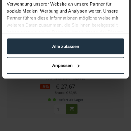
Verwendung unserer Website an unsere Partner für
soziale Medien, Werbung und Analysen weiter. Unsere
Partner führen diese Informationen möglicherweise mit
weiteren Daten zusammen, die Sie ihnen bereitgestellt
haben oder die sie im Rahmen Ihrer Nutzung der Dienste
gesammelt haben.
Alle zulassen
Visible Dust EZ-Kit Sensor Clean 1.0 (Grün)
Anpassen
Reinigungs-Kit für Vollformat-Sensoren
Artikelnummer: 12283643
€ 27,67
-5%
Brutto: € 32,93
sofort ab Lager