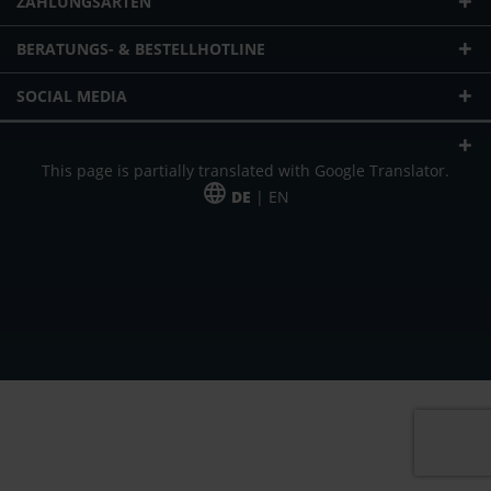
ZAHLUNGSARTEN
BERATUNGS- & BESTELLHOTLINE
SOCIAL MEDIA
This page is partially translated with Google Translator.
DE
| EN
* zzgl. Versandkosten
Unser Angebot richtet sich an gewerbliche Kunden, Selbständige und
Freiberufler. Das Angebot ist freibleibend. Irrtümer und Änderungen
vorbehalten. Alle Preise in Euro und zzgl. der gesetzlich gültigen
Mehrwertsteuer & Versandkosten.
*Leasingpreis bei 48 Mon.
*Leasingpreis bei 48 Mon.
VPE = Verpackungseinheit
UVP = unverbindliche Preisempfehlung des Herstellers (Nettopreis)