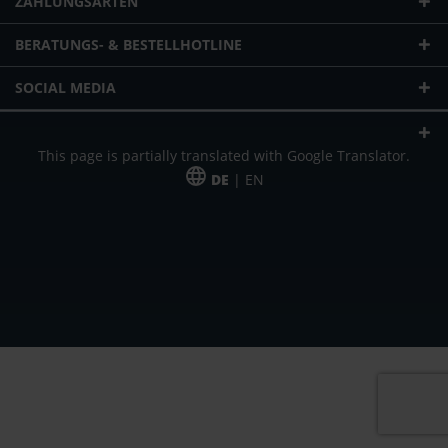
ZAHLUNGSARTEN
BERATUNGS- & BESTELLHOTLINE
SOCIAL MEDIA
This page is partially translated with Google Translator.
DE
| EN
* zzgl. Versandkosten
Unser Angebot richtet sich an gewerbliche Kunden, Selbständige und
Freiberufler. Das Angebot ist freibleibend. Irrtümer und Änderungen
vorbehalten. Alle Preise in Euro und zzgl. der gesetzlich gültigen
Mehrwertsteuer & Versandkosten.
*Leasingpreis bei 48 Mon.
*Leasingpreis bei 48 Mon.
VPE = Verpackungseinheit
UVP = unverbindliche Preisempfehlung des Herstellers (Nettopreis)