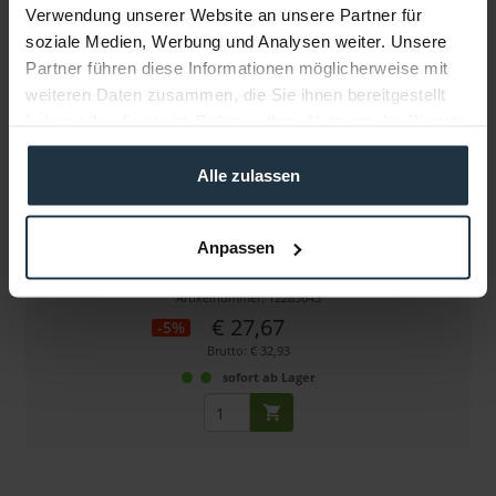
Verwendung unserer Website an unsere Partner für
soziale Medien, Werbung und Analysen weiter. Unsere
Partner führen diese Informationen möglicherweise mit
weiteren Daten zusammen, die Sie ihnen bereitgestellt
haben oder die sie im Rahmen Ihrer Nutzung der Dienste
gesammelt haben.
Alle zulassen
Visible Dust EZ-Kit Sensor Clean 1.0 (Grün)
Anpassen
Reinigungs-Kit für Vollformat-Sensoren
Artikelnummer: 12283643
€ 27,67
-5%
Brutto: € 32,93
sofort ab Lager