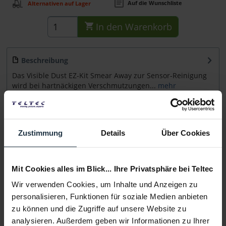
Auf die Wunschliste
Alternativen auf Lager
In den
Warenkorb
Beschreibung
Das Visible Dust EZ-Kit Smear Away zur Sensor-Reinigung
wird bei hartnäckigen Verschmutzungen...
mehr
Beratung
Zustimmung
Details
Über Cookies
Medien
Mit Cookies alles im Blick... Ihre Privatsphäre bei Teltec
Infos zu Hersteller & Produktsicherheit
Wir verwenden Cookies, um Inhalte und Anzeigen zu
Folgende Infos zum Hersteller sind verfübar......
mehr
personalisieren, Funktionen für soziale Medien anbieten
zu können und die Zugriffe auf unsere Website zu
Weitere Artikel von Visible Dust ansehen
analysieren. Außerdem geben wir Informationen zu Ihrer