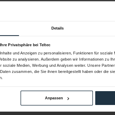
Details
 Ihre Privatsphäre bei Teltec
AP2M
Vinten VB250-CP2
Vin
nhalte und Anzeigen zu personalisieren, Funktionen für soziale
en Pozi-Loc
EFP 2-Stufen Pozi-Loc CF-Stativ
Komplettes 
Website zu analysieren. Außerdem geben wir Informationen zu I
r soziale Medien, Werbung und Analysen weiter. Unsere Partner
38558
Artikelnummer: 12222385
Arti
 Daten zusammen, die Sie ihnen bereitgestellt haben oder die s
00
€ 14.000,00
€
n.
00
Brutto: € 16.660,00
B
Bestellung
3-5 Werktage ab Bestellung
3-
Anpassen