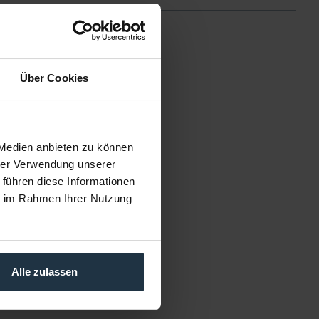
Über Cookies
ten VB250-AP2S
 Medien anbieten zu können
AÜ Stativsystem Aluminium
hrer Verwendung unserer
mit Dolly
 führen diese Informationen
kelnummer: 12229192
ie im Rahmen Ihrer Nutzung
 14.600,00
rutto: € 17.374,00
5 Werktage ab Bestellung
Alle zulassen