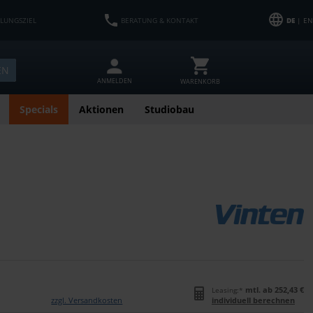
HLUNGSZIEL
BERATUNG & KONTAKT
DE
| EN
EN
ANMELDEN
WARENKORB
Specials
Aktionen
Studiobau
mtl. ab 252,43 €
Leasing:*
zzgl. Versandkosten
individuell berechnen