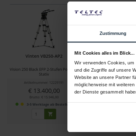
Zustimmung
Mit Cookies alles im Blick...
Vinten VB250-AP2
Vinten VB250-
Wir verwenden Cookies, um I
Vision 250 Black EFP 2-Stufen Pozi-Loc
Vision 250 Black EFP 2-Stuf
und die Zugriffe auf unsere 
Stativ
Stativ
Website an unsere Partner fü
Artikelnummer: 12229191
Artikelnummer: 122
möglicherweise mit weiteren
€ 13.400,00
€ 14.000,
der Dienste gesammelt habe
Brutto: € 15.946,00
Brutto: € 16.660,
3-5 Werktage ab Bestellung
3-5 Werktage ab 