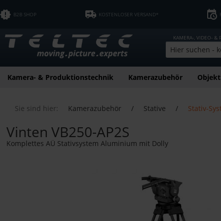
B2B SHOP
KOSTENLOSER VERSAND*
KAMERA-, VIDEO- &
Kamera- & Produktionstechnik
Kamerazubehör
Objekt
Sie sind hier:
Kamerazubehör
/
Stative
/
Stativ-Sy
Vinten VB250-AP2S
Komplettes AÜ Stativsystem Aluminium mit Dolly