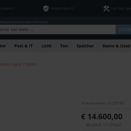
FLEXMIETE
PRODUKTSCHUTZ
120 TAGE ZA
 PRODUKTIONSTECHNIK FÜR PROFIS
SUCH
ive
Post & IT
Licht
Ton
Speicher
Demo & Used
steme / Sets 150mm
Artikelnummer: 12229192
€ 14.600,00
Brutto:€ 17.374,00