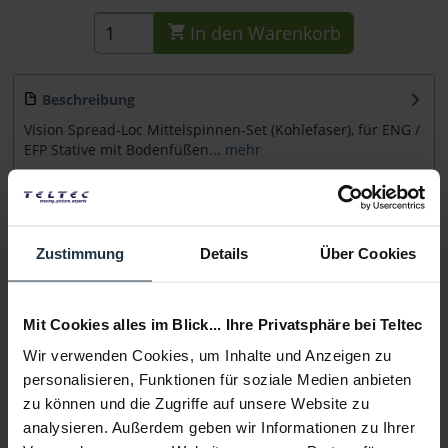
In den
Warenkorb
Beschreibung
Vision Spread-Loc Mittelspinnen-Set (Kohlefaser), für ENG /
EFP Stative mit Bodenfüßen...
mehr
Beratung
Zustimmung
Details
Über Cookies
Medien
Mit Cookies alles im Blick... Ihre Privatsphäre bei Teltec
Infos zu Hersteller & Produktsicherheit
Folgende Infos zum Hersteller sind verfübar......
mehr
Wir verwenden Cookies, um Inhalte und Anzeigen zu
personalisieren, Funktionen für soziale Medien anbieten
zu können und die Zugriffe auf unsere Website zu
Weitere Artikel von Vinten ansehen
analysieren. Außerdem geben wir Informationen zu Ihrer