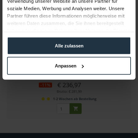
Verwendung unserer Website an unsere Partner für
soziale Medien, Werbung und Analysen weiter. Unsere
Partner führen diese Informationen möglicherweise mit
weiteren Daten zusammen, die Sie ihnen bereitgestellt
haben oder die sie im Rahmen Ihrer Nutzung der Dienste
gesammelt haben.
Alle zulassen
Vinten Mittelspinne FT 75
für Stativ flowtech 75
Anpassen
Artikelnummer: 12271338
€ 236,97
-11%
Brutto: € 281,99
1-2 Wochen ab Bestellung