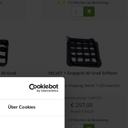
er
1-2 Wochen ab Bestellung
 40 Grad
VELVET 1 Snapgrid 40 Grad Softbox
ni 1 LED Leuchte
Snapgrid für Snapbag Velvet 1 LED Leuchte
018
Artikelnummer: 12261761
€ 257,00
Über Cookies
Brutto: € 305,83
er
1-2 Wochen ab Bestellung