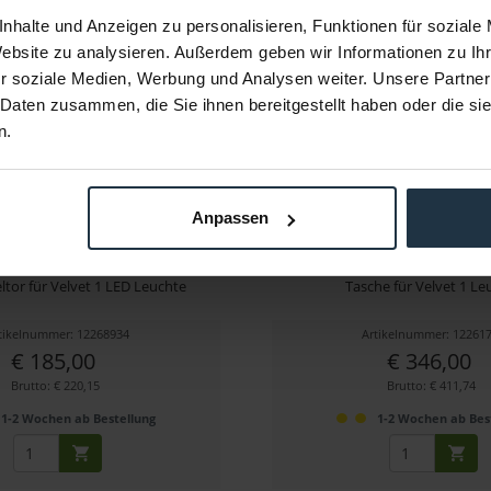
nhalte und Anzeigen zu personalisieren, Funktionen für soziale
Website zu analysieren. Außerdem geben wir Informationen zu I
r soziale Medien, Werbung und Analysen weiter. Unsere Partner
 Daten zusammen, die Sie ihnen bereitgestellt haben oder die s
n.
Anpassen
LVET 1 Barn Doors
VELVET 1 Cordura Tasch
eltor für Velvet 1 LED Leuchte
Tasche für Velvet 1 Le
tikelnummer: 12268934
Artikelnummer: 12261
€ 185,00
€ 346,00
Brutto: € 220,15
Brutto: € 411,74
1-2 Wochen ab Bestellung
1-2 Wochen ab Bes