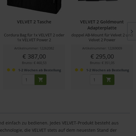
VELVET 2 Tasche
VELVET 2 Goldmount
Adapterplatte
Cordura Bag für 1x VELVET 2 oder
doppel AB-Mount für Velvet 2 und
1x VELVET Power 2
Velvet 2 Power
Artikelnummer: 12262082
Artikelnummer: 12269009
€ 387,00
€ 295,00
Brutto: € 460,53
Brutto: € 351,05
1-2 Wochen ab Bestellung
1-2 Wochen ab Bestellung
 und einfach zu bedienen. Jedes VELVET-Produkt besteht aus
technologie, die VELVET stets auf dem neuesten Stand der