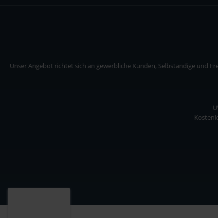
Unser Angebot richtet sich an gewerbliche Kunden, Selbständige und Frei
U
Kostenlo
Unser Angebot richtet sich an gewerbliche Kunden, Selbständige und Freiberuf