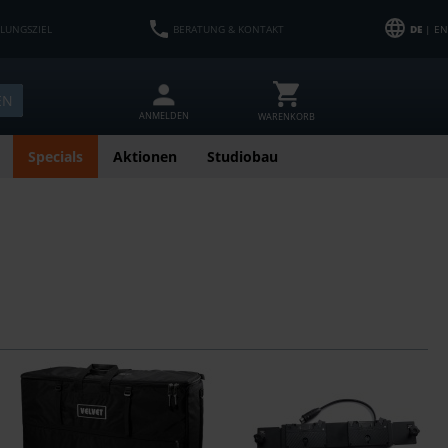
HLUNGSZIEL
BERATUNG & KONTAKT
DE
| EN
EN
ANMELDEN
WARENKORB
Specials
Aktionen
Studiobau