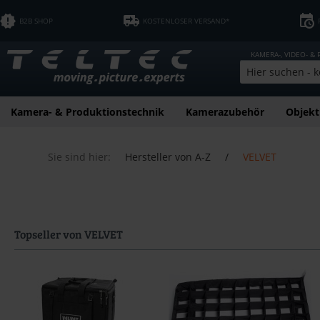
B2B SHOP
KOSTENLOSER VERSAND*
KAMERA-, VIDEO- &
Kamera- & Produktionstechnik
Kamerazubehör
Objekt
Sie sind hier:
Hersteller von A-Z
/
VELVET
Topseller von VELVET