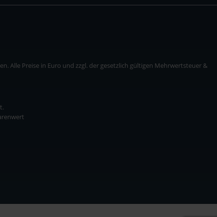
. Alle Preise in Euro und zzgl. der gesetzlich gültigen Mehrwertsteuer &
t.
Warenwert
* zzgl. Versandkosten
ise in Euro und zzgl. der gesetzlich gültigen Mehrwertsteuer & Versandkosten.