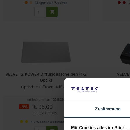
länger als 4 Wochen
VELVET 2 POWER Diffusionsscheiben (1/2
VELVET
Optik)
Optischer Diffuser, HalfOptik
Netzteil
Artikelnummer: 12265230
Ar
€ 95,00
-9%
-39%
Zustimmung
Brutto: € 113,05
1-2 Wochen ab Bestellung
Mit Cookies alles im Blick...