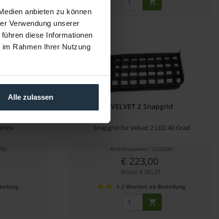
 Medien anbieten zu können
hrer Verwendung unserer
 führen diese Informationen
ie im Rahmen Ihrer Nutzung
Alle zulassen
e Single
VELVET 2 Snapgrid
uchte
Snapgrid für Velvet 2 LED 40 Grad
760
Artikelnummer: 12262081
€ 223,00
Brutto: € 265,37
tellung
1-2 Wochen ab Bestellung