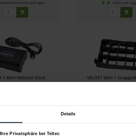
Liefertermin bitte anfragen
sofort ab Lag
 1 Mini Netzteil Vlock
VELVET Mini 1 Snapgrid
 für Velvet 1 Mini Softlight
DoPchoice Snapgrid für Velvet Mi
tikelnummer: 12264692
Artikelnummer: 12265
€ 99,00
€ 151,00
Details
Brutto: € 117,81
Brutto: € 179,69
sofort ab Lager
sofort ab Lag
 Ihre Privatsphäre bei Teltec