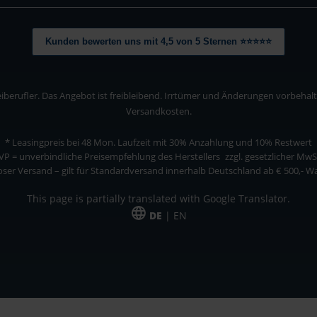
Kunden bewerten uns mit 4,5 von 5 Sternen ⭐⭐⭐⭐⭐
berufler. Das Angebot ist freibleibend. Irrtümer und Änderungen vorbehalten
Versandkosten.
* Leasingpreis bei 48 Mon.
Laufzeit mit 30% Anzahlung und 10% Restwert
VP = unverbindliche Preisempfehlung des Herstellers
zzgl. gesetzlicher MwS
ser Versand – gilt für Standardversand innerhalb Deutschland ab € 500,- 
This page is partially translated with Google Translator.
DE
| EN
ler. Das Angebot ist freibleibend. Irrtümer und Änderungen vorbehalten. Alle Pre
*Leasingpreis bei 48 Mon.
*Leasingpreis bei 48 Mon.
VPE = Verpackungseinheit
UVP = unverbindliche Preisempfehlung des Herstellers (Nettopreis)