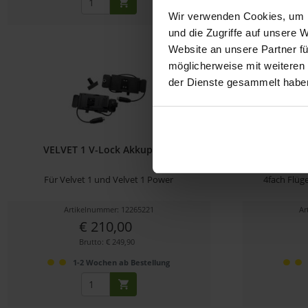
Wir verwenden Cookies, um I
und die Zugriffe auf unsere 
Website an unsere Partner fü
möglicherweise mit weiteren
der Dienste gesammelt habe
VELVET 1 V-Lock Akkuplatte
VE
Für Velvet 1 und Velvet 1 Power
4fach Flüg
Artikelnummer: 12265221
Ar
€ 210,00
Brutto: € 249,90
1-2 Wochen ab Bestellung