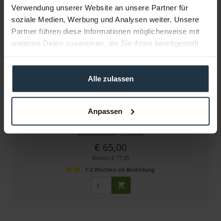
Verwendung unserer Website an unsere Partner für
soziale Medien, Werbung und Analysen weiter. Unsere
Partner führen diese Informationen möglicherweise mit
weiteren Daten zusammen, die Sie ihnen bereitgestellt
haben oder die sie im Rahmen Ihrer Nutzung der Dienste
gesammelt haben.
Alle zulassen
Udengo Cutter 25cm x 100cm (10" x 40")
Anpassen
Schwarz durchgezogene Flagge zur Lichtsteuerung
Artikelnummer: 12293936
€ 65,00
Brutto: € 77,35
1-2 Wochen ab Bestellung