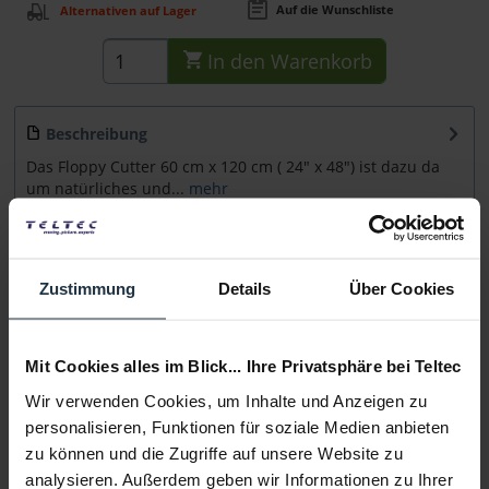
Auf die Wunschliste
Alternativen auf Lager
In den
Warenkorb
Beschreibung
Das Floppy Cutter 60 cm x 120 cm ( 24" x 48") ist dazu da
um natürliches und...
mehr
Beratung
Zustimmung
Details
Über Cookies
Medien
Mit Cookies alles im Blick... Ihre Privatsphäre bei Teltec
Infos zu Hersteller & Produktsicherheit
Wir verwenden Cookies, um Inhalte und Anzeigen zu
Folgende Infos zum Hersteller sind verfübar......
mehr
personalisieren, Funktionen für soziale Medien anbieten
zu können und die Zugriffe auf unsere Website zu
analysieren. Außerdem geben wir Informationen zu Ihrer
Weitere Artikel von Udengo ansehen