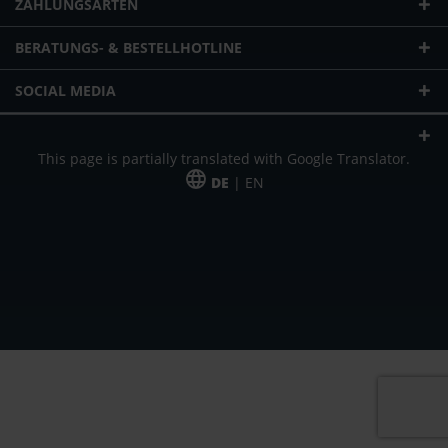
ZAHLUNGSARTEN
BERATUNGS- & BESTELLHOTLINE
SOCIAL MEDIA
This page is partially translated with Google Translator.
DE
| EN
* zzgl. Versandkosten
Unser Angebot richtet sich an gewerbliche Kunden, Selbständige und
Freiberufler. Das Angebot ist freibleibend. Irrtümer und Änderungen
vorbehalten. Alle Preise in Euro und zzgl. der gesetzlich gültigen
Mehrwertsteuer & Versandkosten.
*Leasingpreis bei 48 Mon.
*Leasingpreis bei 48 Mon.
VPE = Verpackungseinheit
UVP = unverbindliche Preisempfehlung des Herstellers (Nettopreis)