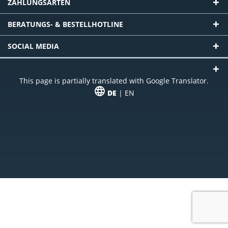
ZAHLUNGSARTEN
BERATUNGS- & BESTELLHOTLINE
SOCIAL MEDIA
This page is partially translated with Google Translator.
DE
| EN
* zzgl. Versandkosten
Unser Angebot richtet sich an gewerbliche Kunden, Selbständige und
Freiberufler. Das Angebot ist freibleibend. Irrtümer und Änderungen
vorbehalten. Alle Preise in Euro und zzgl. der gesetzlich gültigen
Mehrwertsteuer & Versandkosten.
*Leasingpreis bei 48 Mon.
*Leasingpreis bei 48 Mon.
VPE = Verpackungseinheit
UVP = unverbindliche Preisempfehlung des Herstellers (Nettopreis)