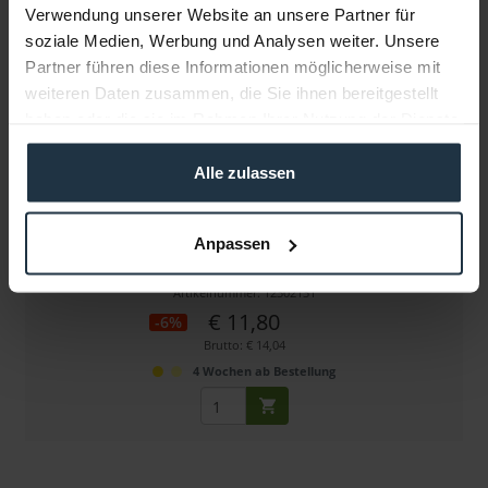
Verwendung unserer Website an unsere Partner für
soziale Medien, Werbung und Analysen weiter. Unsere
Partner führen diese Informationen möglicherweise mit
weiteren Daten zusammen, die Sie ihnen bereitgestellt
haben oder die sie im Rahmen Ihrer Nutzung der Dienste
gesammelt haben.
Alle zulassen
Tilta MB-T16-77
Anpassen
speziell für die Tilta Mirage Matte Box konzipiert
Artikelnummer: 12302131
€ 11,80
-6%
Brutto: € 14,04
4 Wochen ab Bestellung