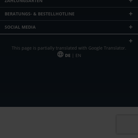
ZAHLUNGSARTEN
BERATUNGS- & BESTELLHOTLINE
SOCIAL MEDIA
This page is partially translated with Google Translator.
DE
| EN
* zzgl. Versandkosten
Unser Angebot richtet sich an gewerbliche Kunden, Selbständige und
Freiberufler. Das Angebot ist freibleibend. Irrtümer und Änderungen
vorbehalten. Alle Preise in Euro und zzgl. der gesetzlich gültigen
Mehrwertsteuer & Versandkosten.
*Leasingpreis bei 48 Mon.
*Leasingpreis bei 48 Mon.
VPE = Verpackungseinheit
UVP = unverbindliche Preisempfehlung des Herstellers (Nettopreis)