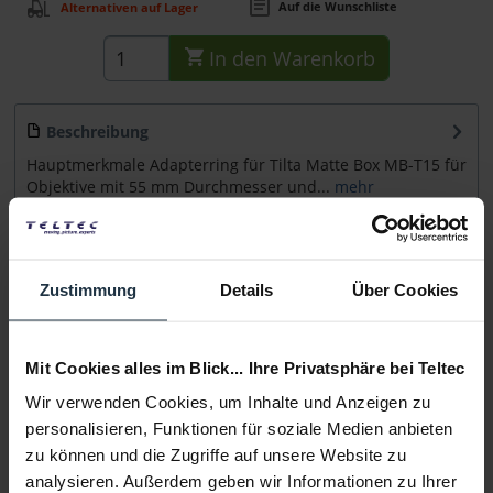
Auf die Wunschliste
Alternativen auf Lager
In den
Warenkorb
Beschreibung
Hauptmerkmale Adapterring für Tilta Matte Box MB-T15 für
Objektive mit 55 mm Durchmesser und...
mehr
Beratung
Zustimmung
Details
Über Cookies
Medien
Mit Cookies alles im Blick... Ihre Privatsphäre bei Teltec
Infos zu Hersteller & Produktsicherheit
Wir verwenden Cookies, um Inhalte und Anzeigen zu
Folgende Infos zum Hersteller sind verfübar......
mehr
personalisieren, Funktionen für soziale Medien anbieten
zu können und die Zugriffe auf unsere Website zu
Weitere Artikel von Tilta ansehen
analysieren. Außerdem geben wir Informationen zu Ihrer