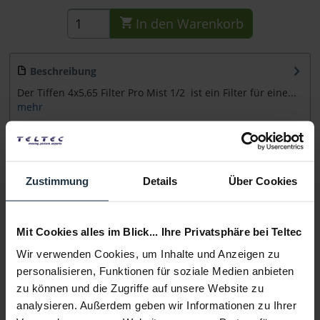
In den
Warenkorb
Beschreibung
Der Tiffen 4x5,65 Filter Pro Mist 1/2 ist ein Filter für eine...
mehr
Beratung
Zustimmung
Details
Über Cookies
Medien
Mit Cookies alles im Blick... Ihre Privatsphäre bei Teltec
Infos zu Hersteller & Produktsicherheit
Folgende Infos zum Hersteller sind verfübar......
mehr
Wir verwenden Cookies, um Inhalte und Anzeigen zu
personalisieren, Funktionen für soziale Medien anbieten
zu können und die Zugriffe auf unsere Website zu
Weitere Artikel von Tiffen ansehen
analysieren. Außerdem geben wir Informationen zu Ihrer