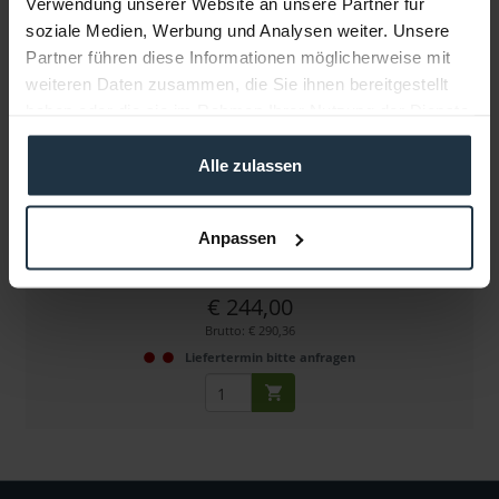
Verwendung unserer Website an unsere Partner für
soziale Medien, Werbung und Analysen weiter. Unsere
Partner führen diese Informationen möglicherweise mit
weiteren Daten zusammen, die Sie ihnen bereitgestellt
haben oder die sie im Rahmen Ihrer Nutzung der Dienste
gesammelt haben.
Alle zulassen
Tiffen 4x4" Filter Black Pro Mist 1
quadratischer Effektfilter Dichte 1
Anpassen
Artikelnummer: 12229793
€ 244,00
Brutto: € 290,36
Liefertermin bitte anfragen